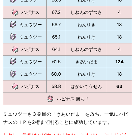
ハピナス
67.2
しねんのずつき
4
ミュウツー
66.7
ねんりき
18
ミュウツー
65.1
ねんりき
18
ハピナス
64.1
しねんのずつき
4
ミュウツー
61.6
きあいだま
124
ミュウツー
60.0
ねんりき
18
ハピナス
58.8
はかいこうせん
63
ハピナス 勝ち！
ミュウツーも３発目の「きあいだま」を放ち、一気にハピ
ナスのＨＰを2桁まで削ることに成功しています。