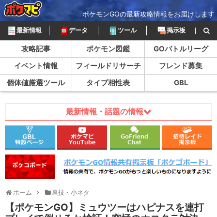
ポケモンGOの最新攻略情報をお届けします
最新情報
データ
ツール
掲示板
攻略記事
ポケモン図鑑
GOバトルリーグ
イベント情報
フィールドリサーチ
フレンド募集
個体値厳選ツール
タイプ相性表
GBL
最新情報・話題の情報
ホーム
裏技・小ネタ
【ポケモンGO】ミュウツーはハピナスを連打