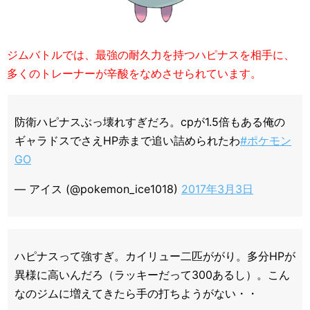
ジムバトルでは、最強の耐久力を持つハピナスを相手に、
多くのトレーナーが辛酸をなめさせられています。
防衛ハピナスぶっ壊れすぎだろ。cpが1.5倍もある俺の
ギャラドスでさえHP赤まで追い詰められたわ
#ポケモン
GO
— アイス (@pokemon_ice1018)
2017年3月3日
ハピナスって強すぎ。カイリュー二匹ががり。多分HPが
異様に高いんだろ（ラッキーだって300あるし）。こん
なのジムに増えてきたら手の打ちようがない・・