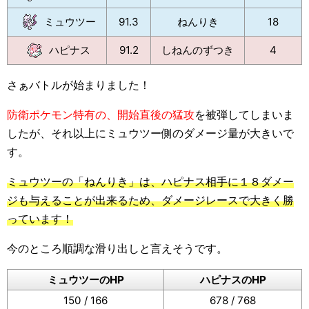
ミュウツー
91.3
ねんりき
18
ハピナス
91.2
しねんのずつき
4
さぁバトルが始まりました！
防衛ポケモン特有の、開始直後の猛攻
を被弾してしまいま
したが、それ以上にミュウツー側のダメージ量が大きいで
す。
ミュウツーの「ねんりき」は、ハピナス相手に１８ダメー
ジも与えることが出来るため、ダメージレースで大きく勝
っています！
今のところ順調な滑り出しと言えそうです。
ミュウツーのHP
ハピナスのHP
150 / 166
678 / 768