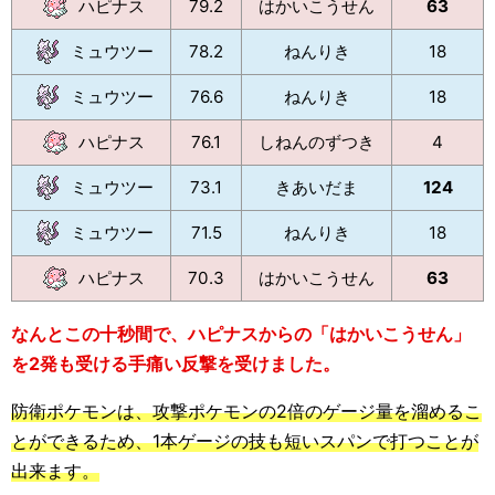
ハピナス
79.2
はかいこうせん
63
ミュウツー
78.2
ねんりき
18
ミュウツー
76.6
ねんりき
18
ハピナス
76.1
しねんのずつき
4
ミュウツー
73.1
きあいだま
124
ミュウツー
71.5
ねんりき
18
ハピナス
70.3
はかいこうせん
63
なんとこの十秒間で、ハピナスからの「はかいこうせん」
を2発も受ける手痛い反撃を受けました。
防衛ポケモンは、攻撃ポケモンの2倍のゲージ量を溜めるこ
とができるため、1本ゲージの技も短いスパンで打つことが
出来ます。