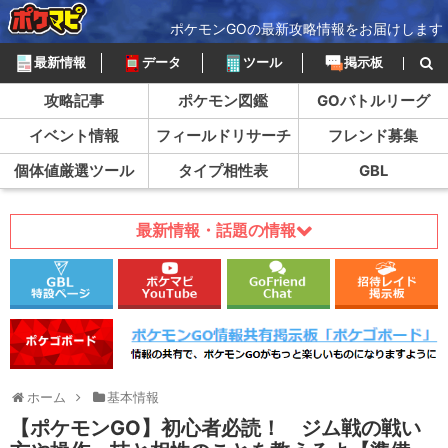
ポケモンGOの最新攻略情報をお届けします
最新情報
データ
ツール
掲示板
攻略記事
ポケモン図鑑
GOバトルリーグ
イベント情報
フィールドリサーチ
フレンド募集
個体値厳選ツール
タイプ相性表
GBL
最新情報・話題の情報
ホーム
基本情報
【ポケモンGO】初心者必読！ ジム戦の戦い