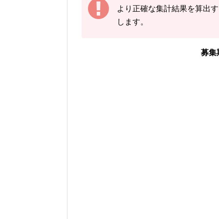
その後の結果が2匹→前回入力
より正確な集計結果を算出す
します。
下記の情報を入力し、
「結果
※ヤレユータンの図鑑ページ
募集
「イベント開始前の
「現時点のヤレユータ
「イベント開始後に
画像や集計結果の分母（見つ
数(イベント開始後)」から
いた数が自動計算
され反映さ
色違いに遭遇していない場合
ださい。
入力いただいた遭遇状況と「
フォームの下のログに公開さ
画像を保存することもできるので