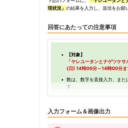
下記のフォームに、
「ヤレユータンと
現状況」
の結果を入力し、送信をお願
回答にあたっての注意事項
【対象】
「ヤレユータンとナゲツケサル
(日) 14時00分～14時0
数は、数字を直接入力、また
す。
数字は、前回の入力内容に追
す。
入力フォーム＆画像出力
【例】
途中結果が3匹→まずは「3」