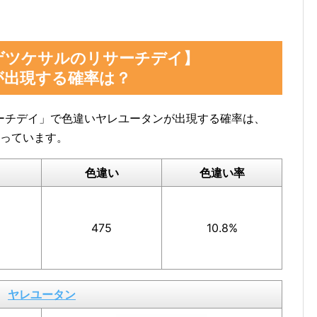
ゲツケサルのリサーチデイ】
が出現する確率は？
けた数」をスクショ、またはメモしておくと便
ーチデイ」で色違いヤレユータンが出現する確率は、
っています。
色違い
色違い率
ヤレユータンの図鑑ページで確認
できます。
475
10.8%
数」の部分のスクショを撮っておいたり、メモしておく
ヤレユータン