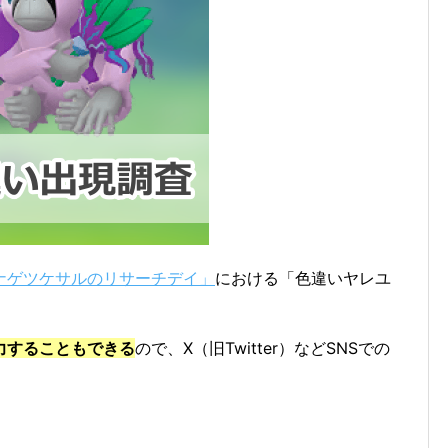
ナゲツケサルのリサーチデイ」
における「色違いヤレユ
。
力することもできる
ので、X（旧Twitter）などSNSでの