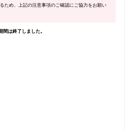
した「3」に「+2」して「5」で送信
るため、上記の注意事項のご確認にご協力をお願い
を送信する」をタップ
してください。
の「見つけた数」をご確認ください。
期間は終了しました。
ヤレユータンを見つけた数」
ンを見つけた数(イベント開始後)」
色違いヤレユータンを見つけた数」
けた数）には、
「現時点のヤレユータンを見つけた
「イベント開始前のヤレユータンを見つけた数」を引
れるようになっています。
でも、通常のポケモンに遭遇した数をぜひ教えてく
フリーコメント」の内容は画像に反映されるほか、
れます。
、X（旧Twitter）などSNSでの共有にもぜひご