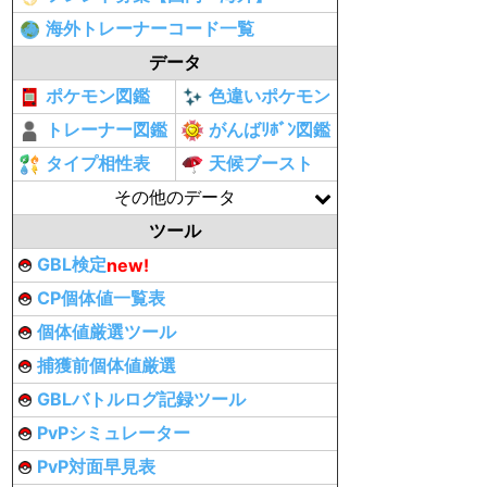
海外トレーナーコード一覧
データ
ポケモン図鑑
色違いポケモン
トレーナー図鑑
がんばﾘﾎﾞﾝ図鑑
タイプ相性表
天候ブースト
その他のデータ
ツール
GBL検定
new!
CP個体値一覧表
個体値厳選ツール
捕獲前個体値厳選
GBLバトルログ記録ツール
PvPシミュレーター
PvP対面早見表