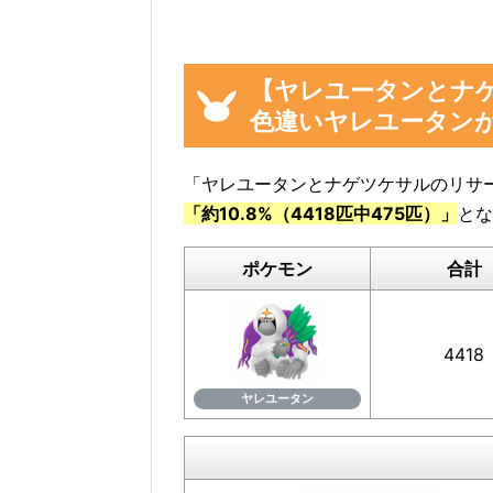
活用ください。
【ヤレユータンとナ
色違いヤレユータン
イベント参加前に図鑑の「見つ
利
「ヤレユータンとナゲツケサルのリサ
「約10.8%（4418匹中475匹）」
とな
ポケモン
合計
ヤレユータンの「見つけた数」は、
4418
イベント参加前に図鑑の「見つけた
と便利です。
ヤレユータン
ぜひご協力をお願いいたします。