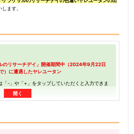
ナゲツケサルのリサーチデイの色違いヤレユータンの出
いします。
のリサーチデイ」開催期間中（2024年9月22日
0分まで）に遭遇したヤレユータン
は「-」や「+」をタップしていただくと入力できま
開く
加分を加算する形（累計数）で入力をお願いしま
で送信