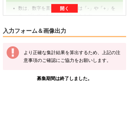
数は、数字を直接入力、または「-」や「+」を
開く
タップしていただくと入力できます。
数字は、前回の入力内容に追加分を加算する形
入力フォーム＆画像出力
（累計数）で入力をお願いします。
【例】
より正確な集計結果を算出するため、上記の注
途中結果が3匹→まずは「3」で送信
意事項のご確認にご協力をお願いします。
その後の結果が2匹→前回入力した「3」に「+
2」して「5」で送信
募集期間は終了しました。
下記の情報を入力し、
「結果を送信する」をタ
ップ
してください。
※ミニリュウの図鑑ページの「見つけた数」を
ご確認ください。
「イベント開始前のミニリュウを見つけた
数」