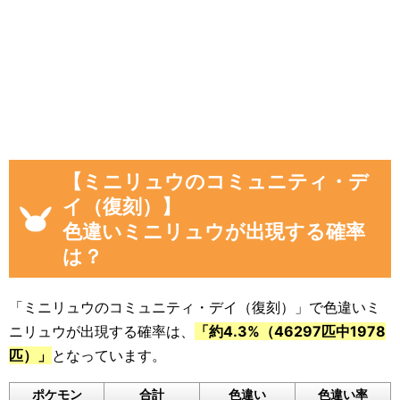
「現時点のミニリュウを見つけた数(イベ
ント開始後)」
「イベント開始後に色違いミニリュウを見
つけた数」
画像や集計結果の分母（見つけた数）には、
「現時点のミニリュウを見つけた数(イベント開
【ミニリュウのコミュニティ・デ
始後)」から「イベント開始前のミニリュウを見
イ（復刻）】
つけた数」を引いた数が自動計算
され反映され
色違いミニリュウが出現する確率
るようになっています。
は？
色違いに遭遇していない場合でも、通常のポケ
モンに遭遇した数をぜひ教えてください。
「ミニリュウのコミュニティ・デイ（復刻）」で色違いミ
入力いただいた遭遇状況と「フリーコメント」
ニリュウが出現する確率は、
「約4.3%（46297匹中1978
の内容は画像に反映されるほか、フォームの下
匹）」
となっています。
のログに公開されます。
ポケモン
合計
色違い
色違い率