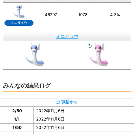
画像を保存することもできるので、X（旧Twitte
r）などSNSでの共有にもぜひご活用ください。
46297
1978
4.3%
ミニリュウ
ミニリュウ
イベント参加前に図鑑の「見つけた数」をスク
ショ、またはメモしておくと便利
ミニリュウの「見つけた数」は、ミニリュウの図鑑ペー
みんなの結果ログ
ジで確認
できます。
更新する
イベント参加前に図鑑の「見つけた数」の部分のスクシ
2/50
2022年11月6日
ョを撮っておいたり、メモしておくと便利です。
1/1
2022年11月6日
ぜひご協力をお願いいたします。
1/50
2022年11月6日