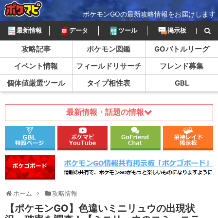
ポケモンGOの最新攻略情報をお届けします
最新情報
データ
ツール
掲示板
攻略記事
ポケモン図鑑
GOバトルリーグ
イベント情報
フィールドリサーチ
フレンド募集
個体値厳選ツール
タイプ相性表
GBL
最新情報・話題の情報
ホーム
攻略情報
【ポケモンGO】色違いミニリュウの出現状