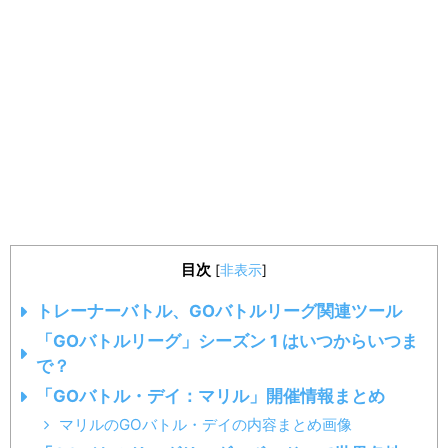
「15敗する」まで1セットを継続プレイできます
【2020年3月17日更新】
「GOバトルリーグ」シーズン1のランクアップ条件
（勝利数、レート（レーティング））
【2020年3月16日更新】
GOバトルリーグで出会えるギラティナ（アナザーフォ
ルム）の捕獲率が調整されたようです（以前より捕ま
えやすくなったようです）→2020年3月16日夜21:15追
目次
[
非表示
]
記：捕獲率の調整はバグだったようです
トレーナーバトル、GOバトルリーグ関連ツール
【2020年3月15日更新】
「GOバトルリーグ」シーズン 1 はいつからいつま
で？
GOバトルリーグのシーズン1で出会えるポケモンにつ
「GOバトル・デイ：マリル」開催情報まとめ
いて（保証（guaranteed）とチャンス（chance））
マリルのGOバトル・デイの内容まとめ画像
【2020年3月14日更新】