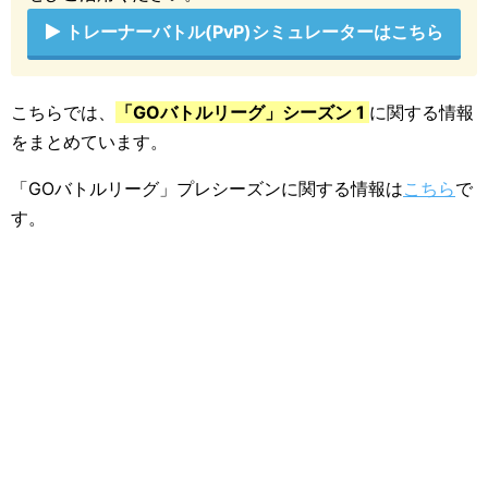
ーは次のセット終了時に「ダイゴの着せ替えアイテム
とトレーナーポーズ」の報酬を受け取れるよう報酬体
トレーナーバトル(PvP)シミュレーターはこちら
系に変更を加えた、と発表されました
【2020年4月11日更新】
こちらでは、
「GOバトルリーグ」シーズン 1
に関する情報
をまとめています。
「GOバトルリーグリーダーボード」が公開されまし
た！
「GOバトルリーグ」プレシーズンに関する情報は
こちら
で
「GOバトルリーグ」シーズン 1 の「マスターリーグ」
す。
が開始されました！
【2020年4月10日更新】
「GOバトルリーグリーダーボード」で世界各地のトレ
ーナーのランキングをチェック！
「GOバトル・デイ：マリル」開催情報まとめ
【2020年4月9日更新】
1セット開始後に「5連敗」した場合、「1勝する」か