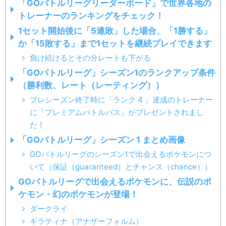
「GOバトルリーグリーダーボード」で世界各地の
トレーナーのランキングをチェック！
2020年3月13日（金）早朝、一部トレーナーにシーズ
1セット開始後に「5連敗」した場合、「1勝する」
ン1限定リワードの「ダイゴの着せ替えアイテムとトレ
か「15敗する」まで1セットを継続プレイできます
ーナーポーズ」が配信されたようです
負け続けるとその分レートも下がる
【解析情報】ダイゴの着せ替えアイテムとトレーナー
ポーズ
「GOバトルリーグ」シーズン1のランクアップ条件
（勝利数、レート（レーティング））
GOバトルリーグで「最大100名のトレーナーが8個のほ
しのかけらを報酬として受け取る」キャンペーンが開
プレシーズン終了時に「ランク 4 」達成のトレーナー
催されています
に「プレミアムバトルパス」がプレゼントされまし
2020年3月14日（土）は、1日に戦えるバトルのセット
た！
が通常の5回から8回に増加し、1日40回まで戦える
「GOバトルリーグ」シーズン 1 まとめ画像
「GOバトルリーグ」シーズン1のランク条件（勝利
GOバトルリーグのシーズン1で出会えるポケモンにつ
数、レート（レーティング））
いて（保証（guaranteed）とチャンス（chance））
GOバトルリーグで出会えるポケモンに、伝説のポ
ケモン・幻のポケモンが登場！
ダークライ
ギラティナ（アナザーフォルム）