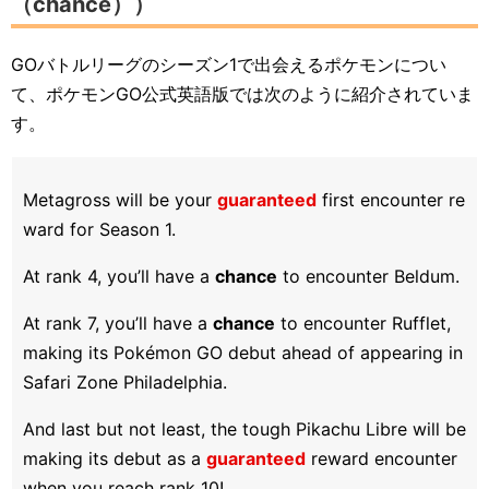
（chance））
GOバトルリーグのシーズン1で出会えるポケモンについ
て、ポケモンGO公式英語版では次のように紹介されていま
す。
Metagross will be your
guaranteed
first encounter re
ward for Season 1.
At rank 4, you’ll have a
chance
to encounter Beldum.
At rank 7, you’ll have a
chance
to encounter Rufflet,
making its Pokémon GO debut ahead of appearing in
Safari Zone Philadelphia.
And last but not least, the tough Pikachu Libre will be
making its debut as a
guaranteed
reward encounter
when you reach rank 10!