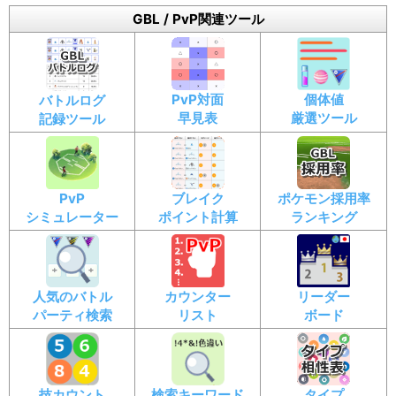
GBL / PvP関連ツール
PvP対面
個体値
バトルログ
早見表
厳選ツール
記録ツール
PvP
ブレイク
ポケモン採用率
シミュレーター
ポイント計算
ランキング
人気のバトル
カウンター
リーダー
パーティ検索
リスト
ボード
技カウント
検索キーワード
タイプ