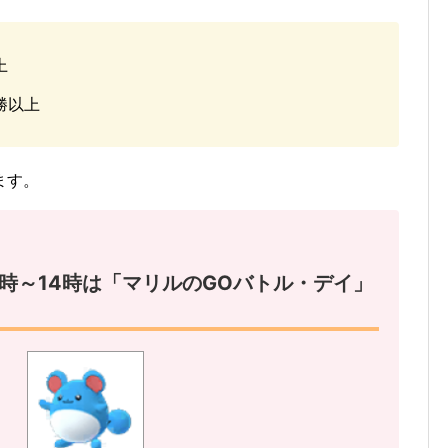
上
勝以上
ます。
)11時～14時は「マリルのGOバトル・デイ」