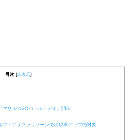
目次
[
非表示
]
4時は「マリルのGOバトル・デイ」開催
ルフィアサファリゾーンで出現率アップの対象