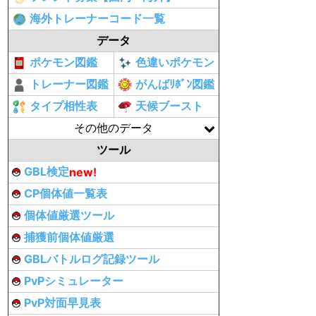
海外トレーナーコード一覧
データ
ポケモン図鑑
色違いポケモン
トレーナー図鑑
がんばﾘﾎﾞﾝ図鑑
タイプ相性表
天候ブースト
その他のデータ
ツール
GBL検定
new!
CP個体値一覧表
個体値厳選ツール
捕獲前個体値厳選
GBLバトルログ記録ツール
PvPシミュレーター
PvP対面早見表