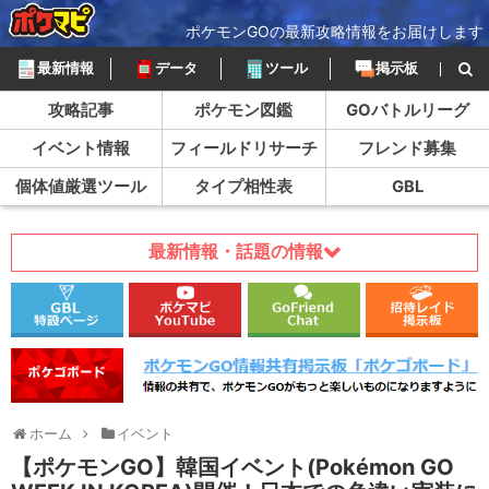
ポケモンGOの最新攻略情報をお届けします
最新情報
データ
ツール
掲示板
攻略記事
ポケモン図鑑
GOバトルリーグ
イベント情報
フィールドリサーチ
フレンド募集
個体値厳選ツール
タイプ相性表
GBL
最新情報・話題の情報
ホーム
イベント
【ポケモンGO】韓国イベント(Pokémon GO