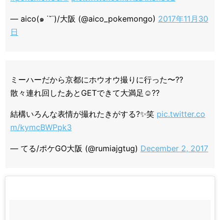
— aico(๑ ˙˘˙)/大阪 (@aico_pokemongo)
2017年11月30
日
ミーハーだから京都にホウオウ撮りに行った〜??
散々連れ回したあとGETできて大満足☺️??
結構いろんな表情が撮れたきがする?✨笑
pic.twitter.co
m/kymcBWPpk3
— てる/ポケGO大阪 (@rumiajgtug)
December 2, 2017