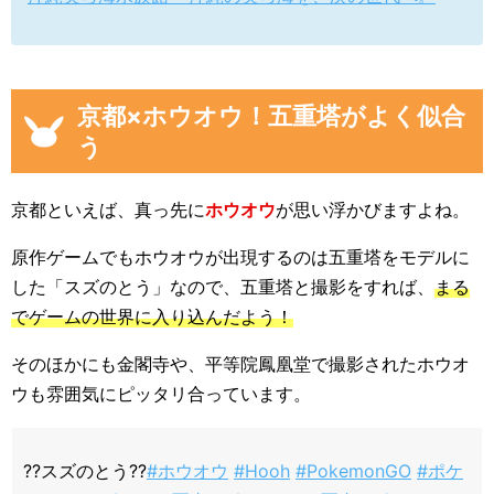
京都×ホウオウ！五重塔がよく似合
う
京都といえば、真っ先に
ホウオウ
が思い浮かびますよね。
原作ゲームでもホウオウが出現するのは五重塔をモデルに
した「スズのとう」なので、五重塔と撮影をすれば、
まる
でゲームの世界に入り込んだよう！
そのほかにも金閣寺や、平等院鳳凰堂で撮影されたホウオ
ウも雰囲気にピッタリ合っています。
??スズのとう??
#ホウオウ
#Hooh
#PokemonGO
#ポケ