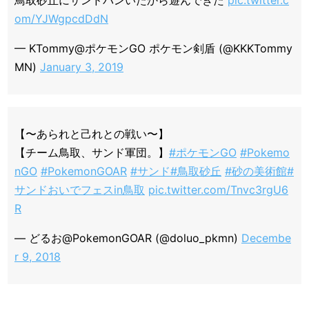
鳥取砂丘にサンドパンいたから遊んできた
pic.twitter.c
om/YJWgpcdDdN
— KTommy@ポケモンGO ポケモン剣盾 (@KKKTommy
MN)
January 3, 2019
【〜あられと己れとの戦い〜】
【チーム鳥取、サンド軍団。】
#ポケモンGO
#Pokemo
nGO
#PokemonGOAR
#サンド
#鳥取砂丘
#砂の美術館
#
サンドおいでフェスin鳥取
pic.twitter.com/Tnvc3rgU6
R
— どるお@PokemonGOAR (@doluo_pkmn)
Decembe
r 9, 2018