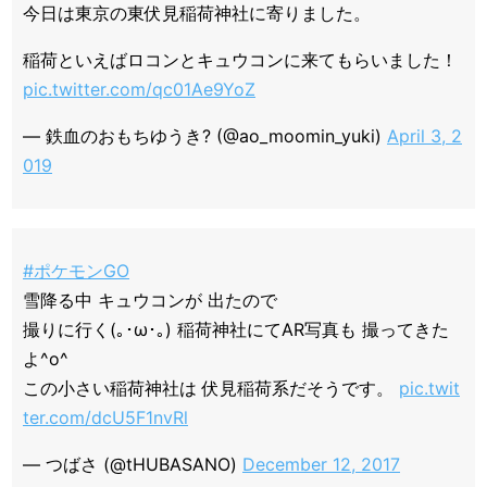
今日は東京の東伏見稲荷神社に寄りました。
稲荷といえばロコンとキュウコンに来てもらいました！
pic.twitter.com/qc01Ae9YoZ
— 鉄血のおもちゆうき? (@ao_moomin_yuki)
April 3, 2
019
#ポケモンGO
雪降る中 キュウコンが 出たので
撮りに行く(｡･ω･｡) 稲荷神社にてAR写真も 撮ってきた
よ^o^
この小さい稲荷神社は 伏見稲荷系だそうです。
pic.twit
ter.com/dcU5F1nvRl
— つばさ (@tHUBASANO)
December 12, 2017