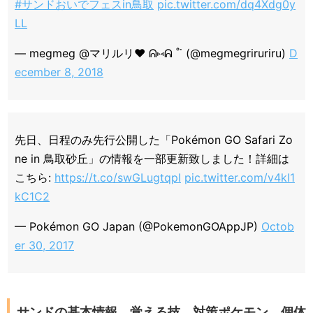
#サンドおいでフェスin鳥取
pic.twitter.com/dq4Xdg0y
LL
— megmeg @マリルリ♥ ᕱ⑅ᕱ ˚˙ (@megmegriruriru)
D
ecember 8, 2018
先日、日程のみ先行公開した「Pokémon GO Safari Zo
ne in 鳥取砂丘」の情報を一部更新致しました！詳細は
こちら:
https://t.co/swGLugtqpI
pic.twitter.com/v4kI1
kC1C2
— Pokémon GO Japan (@PokemonGOAppJP)
Octob
er 30, 2017
サンドの基本情報、覚える技、対策ポケモン、個体