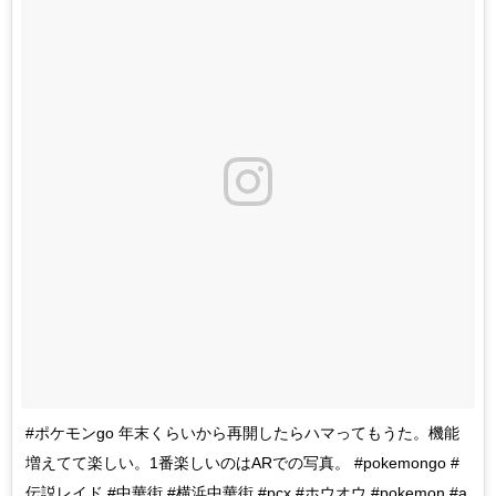
#ポケモンgo 年末くらいから再開したらハマってもうた。機能
増えてて楽しい。1番楽しいのはARでの写真。 #pokemongo #
伝説レイド #中華街 #横浜中華街 #pcx #ホウオウ #pokemon #a