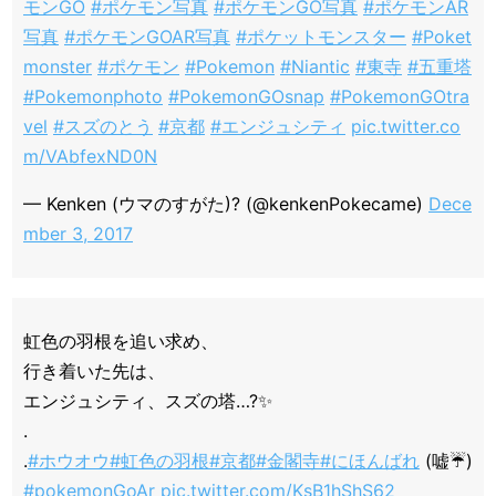
モンGO
#ポケモン写真
#ポケモンGO写真
#ポケモンAR
写真
#ポケモンGOAR写真
#ポケットモンスター
#Poket
monster
#ポケモン
#Pokemon
#Niantic
#東寺
#五重塔
#Pokemonphoto
#PokemonGOsnap
#PokemonGOtra
vel
#スズのとう
#京都
#エンジュシティ
pic.twitter.co
m/VAbfexND0N
— Kenken (ウマのすがた)? (@kenkenPokecame)
Dece
mber 3, 2017
虹色の羽根を追い求め、
行き着いた先は、
エンジュシティ、スズの塔…?✨
.
.
#ホウオウ
#虹色の羽根
#京都
#金閣寺
#にほんばれ
(嘘☔️)
#pokemonGoAr
pic.twitter.com/KsB1hShS62