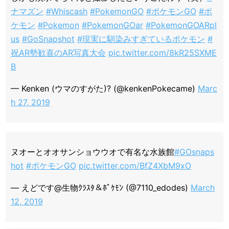
ナマズン
#Whiscash
#PokemonGO
#ポケモンGO
#ポ
ケモン
#Pokemon
#PokemonGOar
#PokemonGOARpl
us
#GoSnapshot
#現実に馴染みすぎているポケモン
#
祝AR勢歓喜のAR写真大会
pic.twitter.com/8kR25SXME
B
— Kenken (ウマのすがた)? (@kenkenPokecame)
Marc
h 27, 2019
ヌオーとオオサンショウウオで有名な水族館
#GOsnaps
hot
#ポケモンGO
pic.twitter.com/BfZ4XbM9xO
— えどです@生物ｸﾗｽﾀ＆ﾎﾟｹﾓﾝ (@7110_edodes)
March
12, 2019