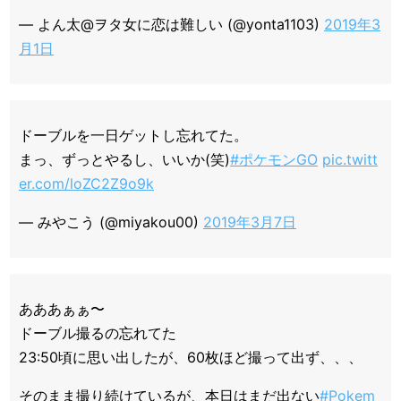
— よん太@ヲタ女に恋は難しい (@yonta1103)
2019年3
月1日
ドーブルを一日ゲットし忘れてた。
まっ、ずっとやるし、いいか(笑)
#ポケモンGO
pic.twitt
er.com/loZC2Z9o9k
— みやこう (@miyakou00)
2019年3月7日
あああぁぁ〜
ドーブル撮るの忘れてた
23:50頃に思い出したが、60枚ほど撮って出ず、、、
そのまま撮り続けているが、本日はまだ出ない
#Pokem