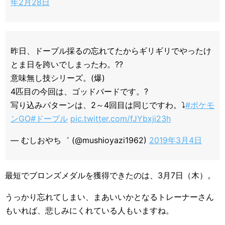
年2月28日
昨日、ドーブル採るの忘れてたからギリギリでやったけ
とま日を跨いでしまったわ。??
意味無し技シリーズ。(爆)
4匹目の今回は、ゴッドバードです。?
写り込みパターンは、2～4回目は同じですわ。⤵️
#ポケモ
ンGO
#ドーブル
pic.twitter.com/fJYbxji23h
— むしおやち゛ (@mushioyazi1962)
2019年3月4日
最短でブロンズメダルを獲得できたのは、3月7日（木）。
うっかり忘れてしまい、まあいいかとなるトレーナーさん
もいれば、悲しみにくれている人もいますね。