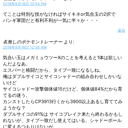
2018年9月19日 10:54 PM
てことは特別な技がなければサイキネor気合玉の2択で
バンギ軍団だと有利不利が一気に半々か・・・
返信
名無しのポケモントレーナー
より:
2018年9月18日 12:56 AM
気合い玉はメガミュウツーXのことを考えると1体は欲しい
んだよなあ。
エスパーと格闘だから、タイプ一致になるしね。
俺はダブルサイコとサイコシャドーの組み合わせしかいな
いけど
サイコシャドー攻撃個体値15だけど、個体値84%だから育
てるの迷う。
カンストしたらCP3913行くから3900以上あるし育ててみ
ようかな？
ダブルサイコの91%は サイコブレイク来たら終わるかもし
れないが、タイプ一致だし使えてはいる。シャドーボール
に変えるつもりはないが