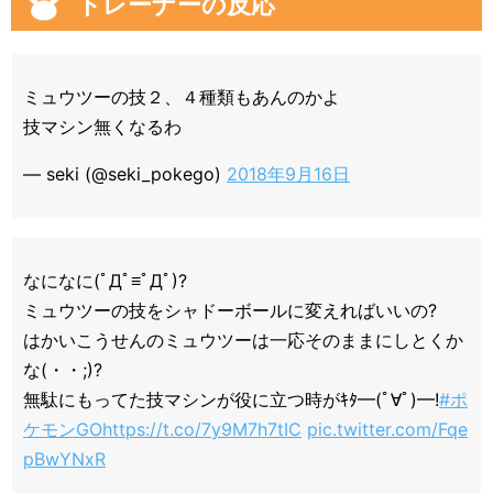
トレーナーの反応
ミュウツーの技２、４種類もあんのかよ
技マシン無くなるわ
— seki (@seki_pokego)
2018年9月16日
なになに(ﾟДﾟ≡ﾟДﾟ)?
ミュウツーの技をシャドーボールに変えればいいの?
はかいこうせんのミュウツーは一応そのままにしとくか
な(・・;)?
無駄にもってた技マシンが役に立つ時がｷﾀ━(ﾟ∀ﾟ)━!
#ポ
ケモンGO
https://t.co/7y9M7h7tIC
pic.twitter.com/Fqe
pBwYNxR