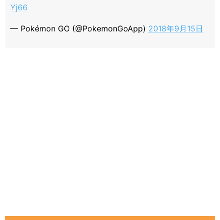
Yj66
— Pokémon GO (@PokemonGoApp)
2018年9月15日