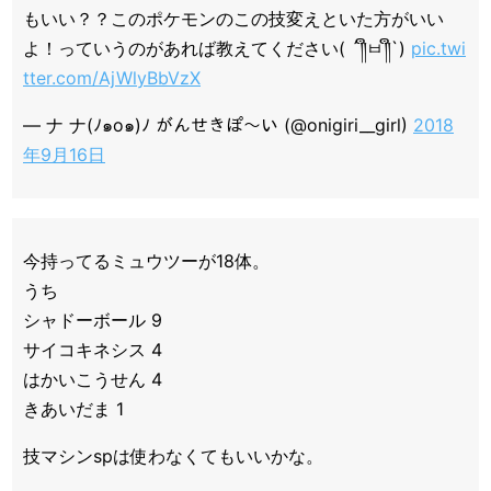
もいい？？このポケモンのこの技変えといた方がいい
よ！っていうのがあれば教えてください( ´༎ຶㅂ༎ຶ`)
pic.twi
tter.com/AjWlyBbVzX
— ナ ナ(ﾉ๑о๑)ﾉ がんせきぽ〜い (@onigiri__girl)
2018
年9月16日
今持ってるミュウツーが18体。
うち
シャドーボール 9
サイコキネシス 4
はかいこうせん 4
きあいだま 1
技マシンspは使わなくてもいいかな。