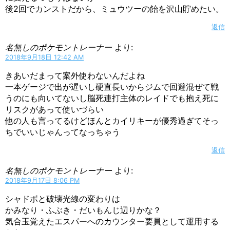
後2回でカンストだから、ミュウツーの飴を沢山貯めたい。
返信
名無しのポケモントレーナー
より:
2018年9月18日 12:42 AM
きあいだまって案外使わないんだよね
一本ゲージで出が遅いし硬直長いからジムで回避混ぜて戦
うのにも向いてないし脳死連打主体のレイドでも抱え死に
リスクがあって使いづらい
他の人も言ってるけどほんとカイリキーが優秀過ぎてそっ
ちでいいじゃんってなっちゃう
返信
名無しのポケモントレーナー
より:
2018年9月17日 8:06 PM
シャドボと破壊光線の変わりは
かみなり・ふぶき・だいもんじ辺りかな？
気合玉覚えたエスパーへのカウンター要員として運用する