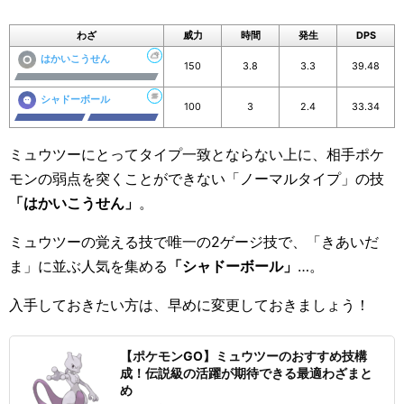
わざ
威力
時間
発生
DPS
はかいこうせん
150
3.8
3.3
39.48
シャドーボール
100
3
2.4
33.34
ミュウツーにとってタイプ一致とならない上に、相手ポケ
モンの弱点を突くことができない「ノーマルタイプ」の技
「はかいこうせん」
。
ミュウツーの覚える技で唯一の2ゲージ技で、「きあいだ
ま」に並ぶ人気を集める
「シャドーボール」
…。
入手しておきたい方は、早めに変更しておきましょう！
【ポケモンGO】ミュウツーのおすすめ技構
成！伝説級の活躍が期待できる最適わざまと
め