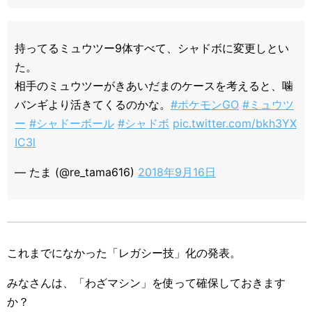
持ってるミュウツー9体すべて、シャドボに変更しとい
た。
相手のミュウツーがきあいだまのケースを考えると、噛
バンギより活きてくるのかな。
#ポケモンGO
#ミュウツ
ー
#シャドーボール
#シャドボ
pic.twitter.com/bkh3YX
IC3l
— たま (@re_tama616)
2018年9月16日
これまでになかった「レガシー技」化の発表。
みなさんは、「わざマシン」を使って確保しておきます
か？