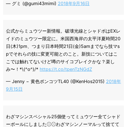
— グミ (@gumi43mimi)
2018年9月16日
公式からミュウツー新情報。破壊光線とシャドボはEXレ
イドのミュウツー限定に。米国西海岸の太平洋夏時間20
日(木)1pm、つまり日本時間21日(金)5amまでなら技マs
pでそれらの技に変更可能とのこと。新技についてはこ
こでは触れてないけど噂のサイコブレイクかな？楽し
み〜！*\(^o^)/*
https://t.co/tpenTzNGdZ
— Jenny − 黄色ポンコツTL40 (@KenHos2015)
2018年
9月15日
わざマシンスペシャル25個使ってミュウツー全てシャド
ーボールにしました⚾︎⚾︎わざマシンノーマルって捨てて