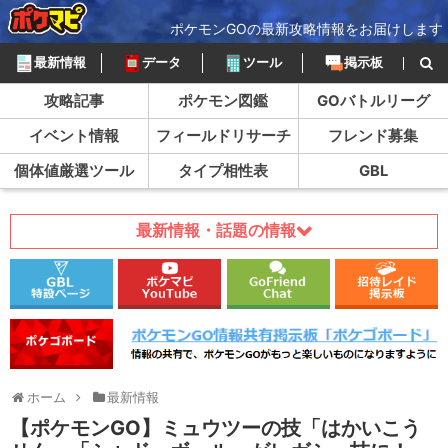
ポケモンGOの最新攻略情報をお届けします
最新情報
データ
ツール
掲示板
攻略記事
ポケモン図鑑
GOバトルリーグ
イベント情報
フィールドリサーチ
フレンド募集
個体値厳選ツール
タイプ相性表
GBL
最新情報・話題の情報
ホーム
最新情報
【ポケモンGO】ミュウツーの技「はかいこう