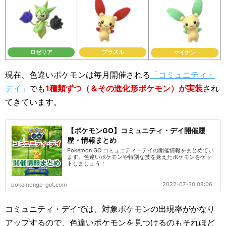
ロゼリア
プラスル
マイナン
現在、色違いポケモンは毎月開催される
「コミュニティ・
デイ」
でも
1種類ずつ（＆その進化形ポケモン）が実装
され
てきています。
【ポケモンGO】コミュニティ・デイ開催履
歴・情報まとめ
Pokémon GO コミュニティ・デイの開催情報をまとめてい
ます。色違いポケモンや特別な技を覚えたポケモンをゲッ
トしましょう！
2022-07-30 08:06
pokemongo-get.com
コミュニティ・デイでは、対象ポケモンの出現率がかなり
アップするので、色違いポケモンを見つけるのもそれほど