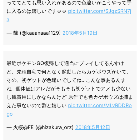
っててとても思い入れがあるので色違いがこうやって手
に入るのは嬉しいです☺️☺️
pic.twitter.com/SJqzSRN7j
a
— 哉 (@kaaanaaa1129)
2018年5月19日
最近ポケモンGO復帰して適当にプレイしてるんすけ
ど、先程自宅で何となく起動したらカゲボウズがいて、
その、初ゲットが色違いでしてね…こんな事あるんす
ね…個体値はアレだがそもそも初ゲットでアメも少ない
し観賞用にしかならんけど 原作でも色カゲボウズは捕ま
えた事ないので割と嬉しい
pic.twitter.com/MLvRDDRo
go
— 火桜@FE (@hizakura_orz)
2018年5月12日