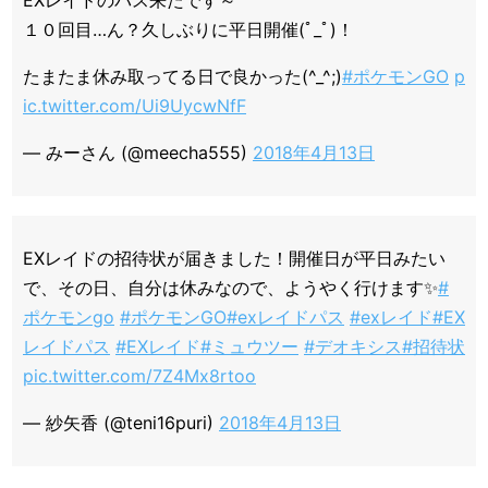
EXレイドのパス来たです～
１０回目…ん？久しぶりに平日開催(ﾟ_ﾟ)！
たまたま休み取ってる日で良かった(^_^;)
#ポケモンGO
p
ic.twitter.com/Ui9UycwNfF
— みーさん (@meecha555)
2018年4月13日
EXレイドの招待状が届きました！開催日が平日みたい
で、その日、自分は休みなので、ようやく行けます✨
#
ポケモンgo
#ポケモンGO
#exレイドパス
#exレイド
#EX
レイドパス
#EXレイド
#ミュウツー
#デオキシス
#招待状
pic.twitter.com/7Z4Mx8rtoo
— 紗矢香 (@teni16puri)
2018年4月13日