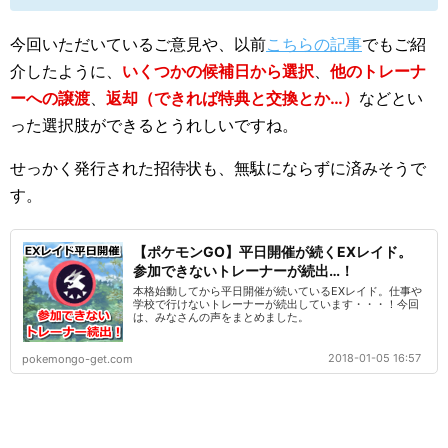
今回いただいているご意見や、以前
こちらの記事
でもご紹
介したように、
いくつかの候補日から選択
、
他のトレーナ
ーへの譲渡
、
返却（できれば特典と交換とか…）
などとい
った選択肢ができるとうれしいですね。
せっかく発行された招待状も、無駄にならずに済みそうで
す。
【ポケモンGO】平日開催が続くEXレイド。
参加できないトレーナーが続出…！
本格始動してから平日開催が続いているEXレイド。仕事や
学校で行けないトレーナーが続出しています・・・！今回
は、みなさんの声をまとめました。
2018-01-05 16:57
pokemongo-get.com