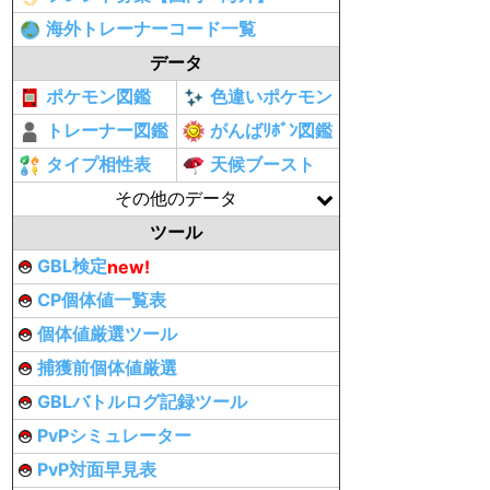
海外トレーナーコード一覧
データ
ポケモン図鑑
色違いポケモン
トレーナー図鑑
がんばﾘﾎﾞﾝ図鑑
タイプ相性表
天候ブースト
その他のデータ
ツール
GBL検定
new!
CP個体値一覧表
個体値厳選ツール
捕獲前個体値厳選
GBLバトルログ記録ツール
PvPシミュレーター
PvP対面早見表