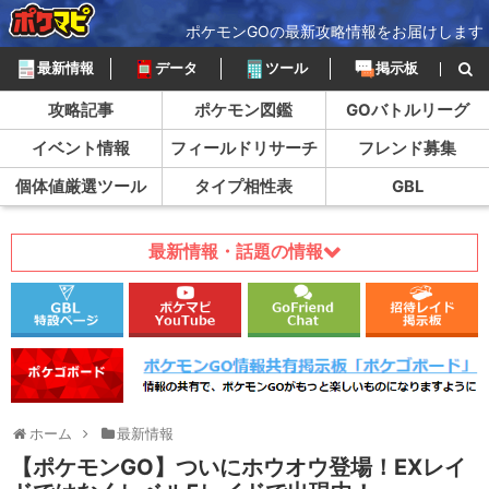
ポケモンGOの最新攻略情報をお届けします
最新情報
データ
ツール
掲示板
攻略記事
ポケモン図鑑
GOバトルリーグ
イベント情報
フィールドリサーチ
フレンド募集
個体値厳選ツール
タイプ相性表
GBL
最新情報・話題の情報
ホーム
最新情報
【ポケモンGO】ついにホウオウ登場！EXレイ