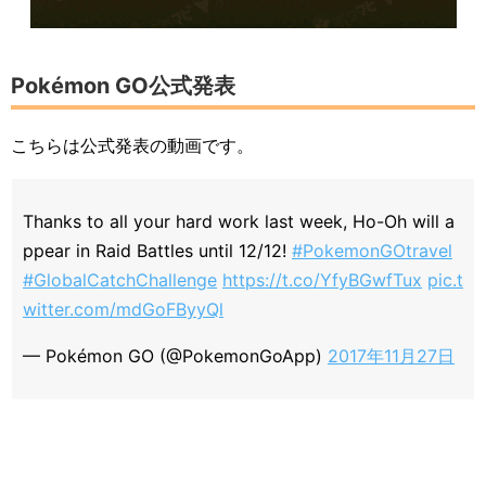
Pokémon GO公式発表
こちらは公式発表の動画です。
Thanks to all your hard work last week, Ho-Oh will a
ppear in Raid Battles until 12/12!
#PokemonGOtravel
#GlobalCatchChallenge
https://t.co/YfyBGwfTux
pic.t
witter.com/mdGoFByyQl
— Pokémon GO (@PokemonGoApp)
2017年11月27日