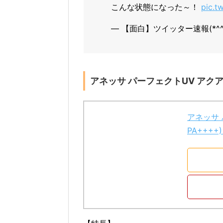
こんな状態になった～！
pic.t
— 【面白】ツイッター速報(*^^)v 
アネッサ パーフェクトUV アクアブー
アネッサ 
PA++++)