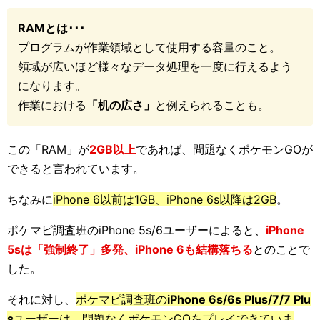
RAMとは･･･
プログラムが作業領域として使用する容量のこと。
領域が広いほど様々なデータ処理を一度に行えるよう
になります。
作業における
「机の広さ」
と例えられることも。
この「RAM」が
2GB以上
であれば、問題なくポケモンGOが
できると言われています。
ちなみに
iPhone 6以前は1GB、iPhone 6s以降は2GB
。
ポケマピ調査班のiPhone 5s/6ユーザーによると、
iPhone
5sは「強制終了」多発、iPhone 6も結構落ちる
とのことで
した。
それに対し、
ポケマピ調査班の
iPhone 6s/6s Plus/7/7 Plu
s
ユーザーは、問題なくポケモンGOをプレイできていま