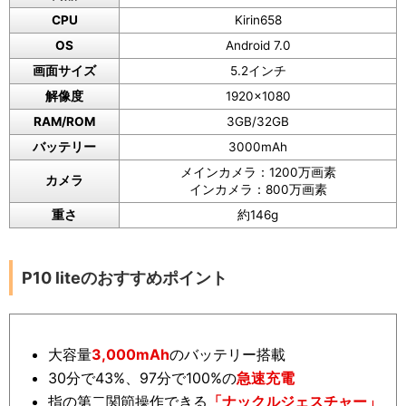
CPU
Kirin658
OS
Android 7.0
画面サイズ
5.2インチ
解像度
1920×1080
RAM/ROM
3GB/32GB
バッテリー
3000mAh
メインカメラ：1200万画素
カメラ
インカメラ：800万画素
重さ
約146g
P10 liteのおすすめポイント
大容量
3,000mAh
のバッテリー搭載
30分で43%、97分で100%の
急速充電
指の第二関節操作できる
「ナックルジェスチャー」