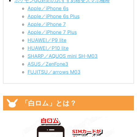
ポケモンGO対応のおすすめ格安スマホ機種
Apple／iPhone 6s
Apple／iPhone 6s Plus
Apple／iPhone 7
Apple／iPhone 7 Plus
HUAWEI／P9 lite
HUAWEI／P10 lite
SHARP／AQUOS mini SH-M03
ASUS／ZenFone3
FUJITSU／arrows M03
「白ロム」とは？