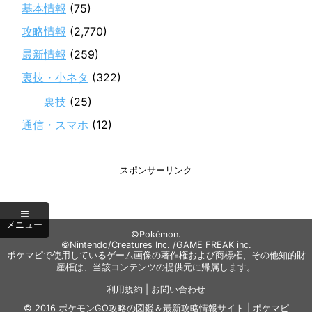
基本情報
(75)
攻略情報
(2,770)
最新情報
(259)
裏技・小ネタ
(322)
裏技
(25)
通信・スマホ
(12)
スポンサーリンク
©Pokémon.
©Nintendo/Creatures Inc. /GAME FREAK inc.
ポケマピで使用しているゲーム画像の著作権および商標権、その他知的財
産権は、当該コンテンツの提供元に帰属します。
利用規約
|
お問い合わせ
© 2016
ポケモンGO攻略の図鑑＆最新攻略情報サイト | ポケマピ