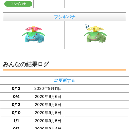
フシギバナ
イベント参加前に図鑑の「見つけた数」をスク
ショ、またはメモしておくと便利
フシギバナ
みんなの結果ログ
更新する
0/12
2020年9月11日
0/4
2020年9月6日
0/12
2020年9月5日
0/10
2020年9月5日
1/1
2020年9月5日
フシギバナの「見つけた数」は、フシギバナの図鑑ペー
0/2
2020年9月4日