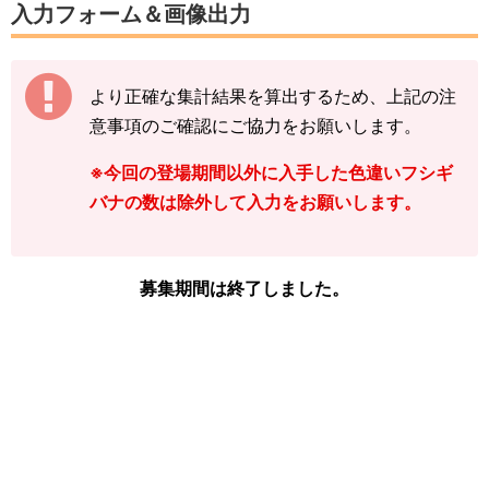
（累計数）で入力をお願いします。
入力フォーム＆画像出力
【例】
途中結果が3匹→まずは「3」で送信
より正確な集計結果を算出するため、上記の注
その後の結果が2匹→前回入力した「3」に「+
意事項のご確認にご協力をお願いします。
2」して「5」で送信
※今回の登場期間以外に入手した色違いフシギ
下記の情報を入力し、
「結果を送信する」をタ
バナの数は除外して入力をお願いします。
ップ
してください。
※フシギバナの図鑑ページの「見つけた数」を
ご確認ください。
募集期間は終了しました。
「イベント開始前のフシギバナを見つけた
数」
「現時点のフシギバナを見つけた数(イベ
ント開始後)」
「イベント開始後に色違いフシギバナを見
つけた数」