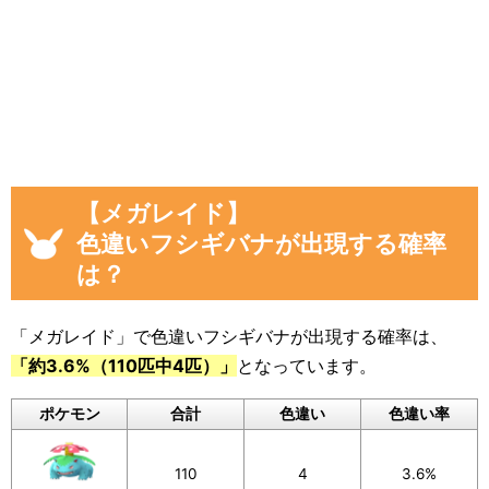
画像や集計結果の分母（見つけた数）には、
「現時点のフシギバナを見つけた数(イベント開
始後)」から「イベント開始前のフシギバナを見
つけた数」を引いた数が自動計算
され反映され
るようになっています。
色違いに遭遇していない場合でも、通常色に遭
【メガレイド】
遇した数をぜひ教えてください。
色違いフシギバナが出現する確率
入力いただいた遭遇状況と「フリーコメント」
は？
の内容は画像に反映されるほか、フォームの下
のログに公開されます。
「メガレイド」で色違いフシギバナが出現する確率は、
「約3.6%（110匹中4匹）」
となっています。
画像を保存することもできるので、Twitterなど
SNSでの共有にもぜひご活用ください。
ポケモン
合計
色違い
色違い率
110
4
3.6%