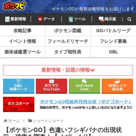
ポケモンGOの最新攻略情報をお届けします
最新情報
データ
ツール
掲示板
攻略記事
ポケモン図鑑
GOバトルリーグ
イベント情報
フィールドリサーチ
フレンド募集
個体値厳選ツール
タイプ相性表
GBL
最新情報・話題の情報
ホーム
ショートショート
【ポケモンGO】色違いフシギバナの出現状