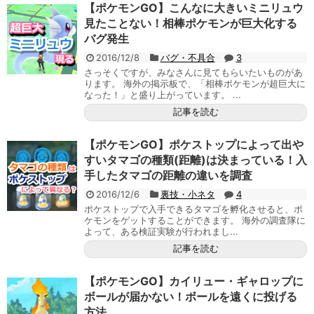
【ポケモンGO】こんなに大きいミニリュウ
見たことない！相棒ポケモンが巨大化する
バグ発生
2016/12/8
バグ・不具合
3
さっそくですが、みなさんに見てもらいたいものがあ
ります。 海外の掲示板で、「相棒ポケモンが超巨大に
なった！」と盛り上がっています。 ...
記事を読む
【ポケモンGO】ポケストップによって出や
すいタマゴの種類(距離)は決まっている！入
手したタマゴの距離の違いを調査
2016/12/6
裏技・小ネタ
4
ポケストップで入手できるタマゴを孵化させると、ポ
ケモンをゲットすることができます。 海外の調査隊に
よって、ある検証実験が行われまし...
記事を読む
【ポケモンGO】カイリュー・ギャロップに
ボールが届かない！ボールを遠くに投げる
方法