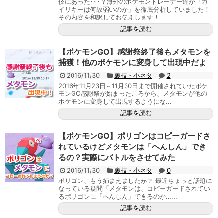
技にあった･･･？海外のポケモントレーナー達が「カ
イリキーは何故弱いのか」を徹底分析していました！
その内容を和訳してお伝えします！
記事を読む
【ポケモンGO】感謝祭終了後もメタモンを
捕獲！他のポケモンに変身して出現中だよ
2016/11/30
裏技・小ネタ
2
2016年11月23日～11月30日まで開催されていたポケ
モンGO感謝祭が始まったころから、メタモンが他の
ポケモンに変身して出現するようにな...
記事を読む
【ポケモンGO】ポリゴンはコピーガードさ
れているけどメタモンは「へんしん」でき
るの？実際にバトルをさせてみた
2016/11/30
裏技・小ネタ
0
ポリゴン、もう捕まえましたか？ 最近ちょっと話題に
なっている疑問「メタモンは、コピーガードされてい
るポリゴンに「へんしん」できるのか…...
記事を読む