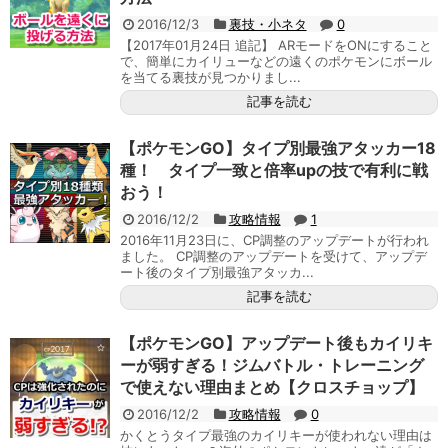
2016/12/3
裏技・小ネタ
0
【2017年01月24日 追記】 ARモードをONにすること
で、簡単にカイリューなどの遠くのポケモンにボール
を当てる裏技が見つかりまし...
記事を読む
【ポケモンGO】タイプ別最強アタッカー18
種！ タイプ一致と倍率upの技で有利に戦
おう！
2016/12/2
攻略情報
1
2016年11月23日に、CP調整のアップデートが行われ
ました。 CP調整のアップデートを受けて、アップデ
ート後のタイプ別最強アタッカ...
記事を読む
【ポケモンGO】アップデート後もカイリキ
ーが弱すぎる！ジムバトル・トレーニング
で使えない理由まとめ【クロスチョップ】
2016/12/2
攻略情報
0
かくとうタイプ最強のカイリキーが使われない理由は