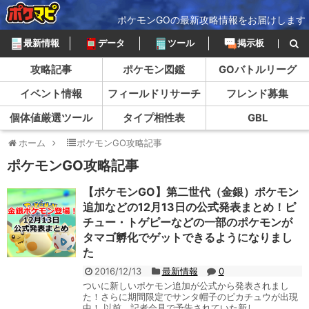
ポケモンGOの最新攻略情報をお届けします
最新情報
データ
ツール
掲示板
攻略記事
ポケモン図鑑
GOバトルリーグ
イベント情報
フィールドリサーチ
フレンド募集
個体値厳選ツール
タイプ相性表
GBL
ホーム
ポケモンGO攻略記事
ポケモンGO攻略記事
【ポケモンGO】第二世代（金銀）ポケモン
追加などの12月13日の公式発表まとめ！ピ
チュー・トゲピーなどの一部のポケモンが
タマゴ孵化でゲットできるようになりまし
た
2016/12/13
最新情報
0
ついに新しいポケモン追加が公式から発表されまし
た！さらに期間限定でサンタ帽子のピカチュウが出現
中！ 以前、記者会見で予告されていた新し...