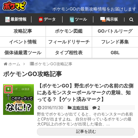
ポケモンGOの最新攻略情報をお届けします
最新情報
データ
ツール
掲示板
攻略記事
ポケモン図鑑
GOバトルリーグ
イベント情報
フィールドリサーチ
フレンド募集
個体値厳選ツール
タイプ相性表
GBL
ホーム
ポケモンGO攻略記事
ポケモンGO攻略記事
【ポケモンGO】野生ポケモンの名前の左側
にあるモンスターボールマークの意味、知
ってる？【ゲット済みマーク】
2016/11/30
攻略情報
2
野生でポケモンが出てくると、そのモンスターの名前
とCPが出ますよね。 自分が持っているポケモンの最
大CP以上のポケモンが出現した場合、...
記事を読む