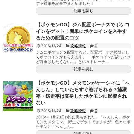
する対策を記事でまとめました！
記事を読む
【ポケモンGO】ジム配置ボーナスでポケコ
インをゲット！簡単にポケコインを入手す
るための配置のコツ
2016/11/24
攻略情報
0
ジムにポケモンを配置すると、配置ボーナス報酬とし
てポケコインがもらえます。 「ポケコインが欲しいけ
ど課金はしたくない…」というトレーナ...
記事を読む
【ポケモンGO】メタモンがケーシィに「へ
んしん」していたらすぐ逃げられる？捕獲
率・逃走率は変身したポケモンに影響され
ない
2016/11/24
攻略情報
0
2016年11月23日(水)に実装された、「へんしん」ポケ
モンのメタモン。 野生でゲットできますが、色々なポ
ケモンに「へんしん...
記事を読む