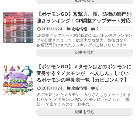
【ポケモンGO】攻撃力、技、防衛の部門別
強さランキング！CP調整アップデート対応
2016/11/24
攻略情報
2
CP調整アップデート対応版のジムバトル強さランキン
グが公開されました！総合力や攻撃力、防衛力など、
各種部門分けされたランキングがご覧いただけます！
記事を読む
【ポケモンGO】メタモンはどのポケモンに
変身する？メタモンが「へんしん」してい
るポケモンの早見表一覧【カビゴンも？】
2016/11/24
攻略情報
8
遂に実装されたメタモン、みなさんもうゲットされま
したか？ メタモンは他のポケモンに「へんしん」(擬
態)して出てくるので、野生の...
記事を読む