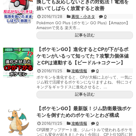
換しても反応しないときの対処法！電池を
抜いてしばらく放置すると改善
2016/11/28
裏技・小ネタ
0
Pokémon GO Plus (ポケモン GO Plus)【Amazon】
Amazonで見る 楽天市...
記事を読む
【ポケモンGO】進化するとCPが下がるポ
ケモンがいるって知ってた？攻撃力個体値
とCPは連動する【ビードル→コクーン】
2016/11/25
攻略情報
0
ポケモンを進化すると、CPが大幅に上がって、一気に
ジム戦で活躍するポケモンになりますよね。 特にコイ
キングをギャラドスに進化させると、...
記事を読む
【ポケモンGO】最新版！ジム防衛最強ポケ
モンを倒すためのポケモンとわざ構成
2016/11/25
攻略情報
0
CP調整アップデート後、ジムバトルで使われるポケモ
ンにも変化が起きましたね！今回は、CP上位10匹に対