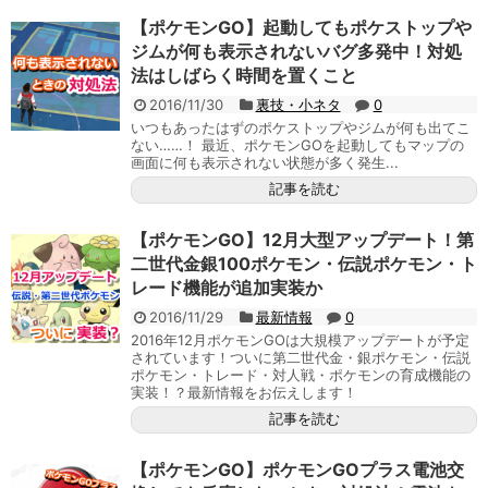
【ポケモンGO】起動してもポケストップや
ジムが何も表示されないバグ多発中！対処
法はしばらく時間を置くこと
2016/11/30
裏技・小ネタ
0
いつもあったはずのポケストップやジムが何も出てこ
ない……！ 最近、ポケモンGOを起動してもマップの
画面に何も表示されない状態が多く発生...
記事を読む
【ポケモンGO】12月大型アップデート！第
二世代金銀100ポケモン・伝説ポケモン・ト
レード機能が追加実装か
2016/11/29
最新情報
0
2016年12月ポケモンGOは大規模アップデートが予定
されています！ついに第二世代金・銀ポケモン・伝説
ポケモン・トレード・対人戦・ポケモンの育成機能の
実装！？最新情報をお伝えします！
記事を読む
【ポケモンGO】ポケモンGOプラス電池交