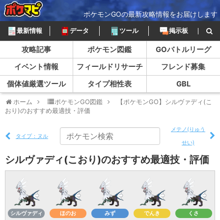
ポケモンGOの最新攻略情報をお届けします
最新情報
データ
ツール
掲示板
攻略記事
ポケモン図鑑
GOバトルリーグ
イベント情報
フィールドリサーチ
フレンド募集
個体値厳選ツール
タイプ相性表
GBL
ホーム
ポケモンGO図鑑
【ポケモンGO】シルヴァディ(こ
おり)のおすすめ最適技・評価
メテノ(りゅう
タイプ：ヌル
せい)
シルヴァディ(こおり)のおすすめ最適技・評価
シルヴァディ
ほのお
みず
でんき
くさ