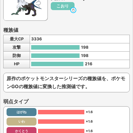
こおり
種族値
最大CP
3336
攻撃
198
防御
198
HP
216
原作のポケットモンスターシリーズの種族値を、ポケモ
ンGOの種族値に変換した推測値です。
弱点タイプ
はがね
×1.6
いわ
×1.6
かくとう
×1.6