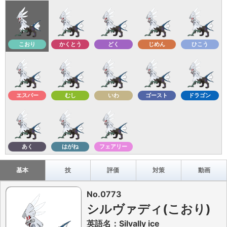
こおり
かくとう
どく
じめん
ひこう
エスパー
むし
いわ
ゴースト
ドラゴン
あく
はがね
フェアリー
基本
技
評価
対策
動画
No.0773
シルヴァディ(こおり)
英語名：Silvally ice