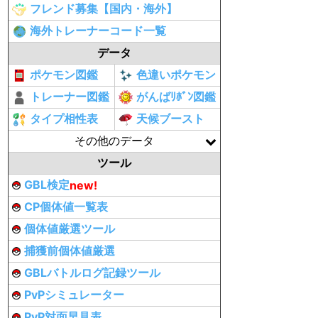
フレンド募集【国内・海外】
海外トレーナーコード一覧
データ
ポケモン図鑑
色違いポケモン
トレーナー図鑑
がんばﾘﾎﾞﾝ図鑑
タイプ相性表
天候ブースト
その他のデータ
ツール
GBL検定
new!
CP個体値一覧表
個体値厳選ツール
捕獲前個体値厳選
GBLバトルログ記録ツール
PvPシミュレーター
PvP対面早見表