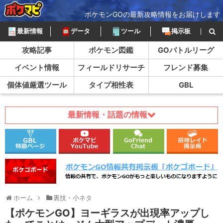
ポケモンGOの最新攻略情報をお届けします
最新情報
データ
ツール
掲示板
攻略記事
ポケモン図鑑
GOバトルリーグ
イベント情報
フィールドリサーチ
フレンド募集
個体値厳選ツール
タイプ相性表
GBL
最新情報・話題の情報
ホーム
裏技・小ネタ
【ポケモンGO】ヨーギラスが出現率アップし