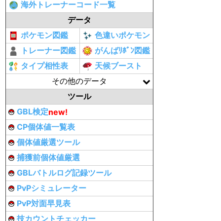
海外トレーナーコード一覧
データ
ポケモン図鑑
色違いポケモン
トレーナー図鑑
がんばﾘﾎﾞﾝ図鑑
タイプ相性表
天候ブースト
その他のデータ
ツール
GBL検定
new!
CP個体値一覧表
個体値厳選ツール
捕獲前個体値厳選
GBLバトルログ記録ツール
PvPシミュレーター
PvP対面早見表
技カウントチェッカー