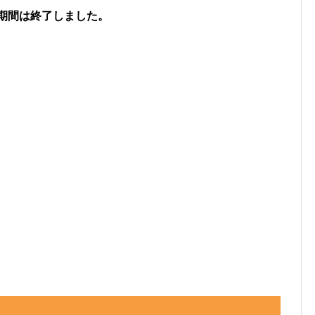
期間は終了しました。
バルキーを見つけた数」
見つけた数(イベント開始後)」
色違いバルキーを見つけた数」
けた数）には、
「現時点のバルキーを見つけた数(イ
ント開始前のバルキーを見つけた数」を引いた数が自
なっています。
でも、通常のポケモンに遭遇した数をぜひ教えてく
フリーコメント」の内容は画像に反映されるほか、
れます。
、X（旧Twitter）などSNSでの共有にもぜひご
】