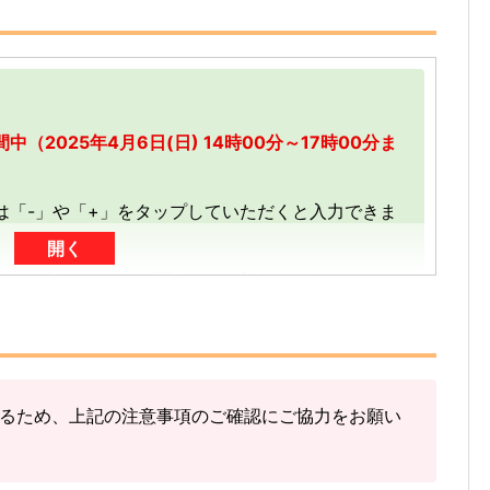
（2025年4月6日(日) 14時00分～17時00分ま
は「-」や「+」をタップしていただくと入力できま
開く
加分を加算する形（累計数）で入力をお願いしま
で送信
した「3」に「+2」して「5」で送信
るため、上記の注意事項のご確認にご協力をお願い
を送信する」をタップ
してください。
見つけた数」をご確認ください。