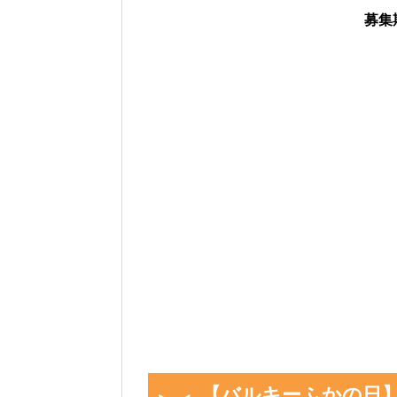
募集
「イベント開始前の
「現時点のバルキーを
「イベント開始後に
画像や集計結果の分母（見つ
ベント開始後)」から「イベ
動計算
され反映されるように
色違いに遭遇していない場合
ださい。
入力いただいた遭遇状況と「
フォームの下のログに公開さ
画像を保存することもできるので
活用ください。
【バルキーふかの日