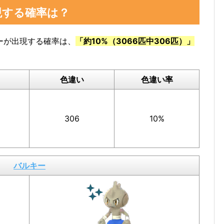
現する確率は？
けた数」をスクショ、またはメモしておくと便
ーが出現する確率は、
「約10%（3066匹中306匹）」
色違い
色違い率
キーの図鑑ページで確認
できます。
306
10%
数」の部分のスクショを撮っておいたり、メモしておく
バルキー