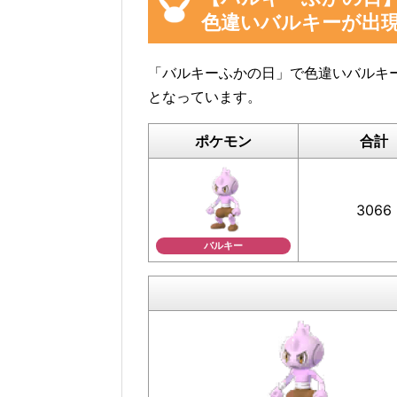
色違いバルキーが出
イベント参加前に図鑑の「見つ
利
「バルキーふかの日」で色違いバルキ
となっています。
ポケモン
合計
バルキーの「見つけた数」は、バル
3066
イベント参加前に図鑑の「見つけた
と便利です。
バルキー
ぜひご協力をお願いいたします。