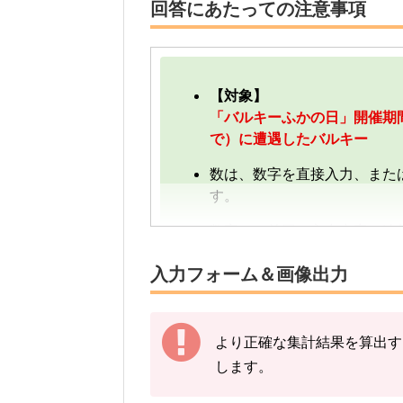
回答にあたっての注意事項
【対象】
「バルキーふかの日」開催期間中
で）に遭遇したバルキー
数は、数字を直接入力、また
す。
数字は、前回の入力内容に追
す。
入力フォーム＆画像出力
【例】
途中結果が3匹→まずは「3」
その後の結果が2匹→前回入力
より正確な集計結果を算出す
します。
下記の情報を入力し、
「結果
※バルキーの図鑑ページの「