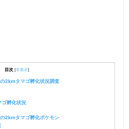
目次
[
非表示
]
の2kmタマゴ孵化状況調査
マゴ孵化状況
の2kmタマゴ孵化ポケモン
覧