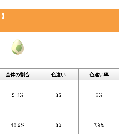
るため、上記の注意事項のご確認にご協力をお願い
日】
催期間中の
2024年12月29日(日) 14時00分～17時00分
。
ら孵化したポケモンは、全て入力をお願いします。
全体の割合
色違い
色違い率
51.1%
85
8%
48.9%
80
7.9%