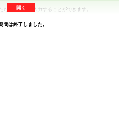
開く
いただくと、数を入力することができます。
加分を加算する形（累計数）で入力をお願いしま
期間は終了しました。
で送信
した「3」に「+2」して「5」で送信
し、
「結果を送信＆保存」をタップ
してください。
フリーコメント」の内容は、フォームの下のログに