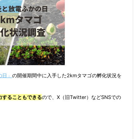
の日」
の開催期間中に入手した2kmタマゴの孵化状況を
力することもできる
ので、X（旧Twitter）などSNSでの