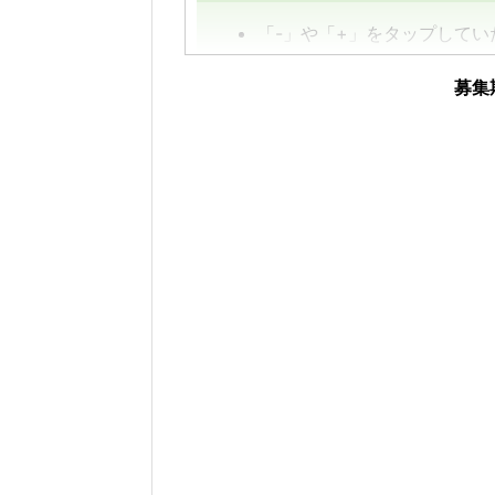
「-」や「+」をタップして
数字は、前回の入力内容に追
募集
す。
【例】
途中結果が3匹→まずは「3」
その後の結果が2匹→前回入力
ポケモンごとの孵化数を入力
入力いただいた孵化状況、「
公開されます。
入力フォーム＆画像出力