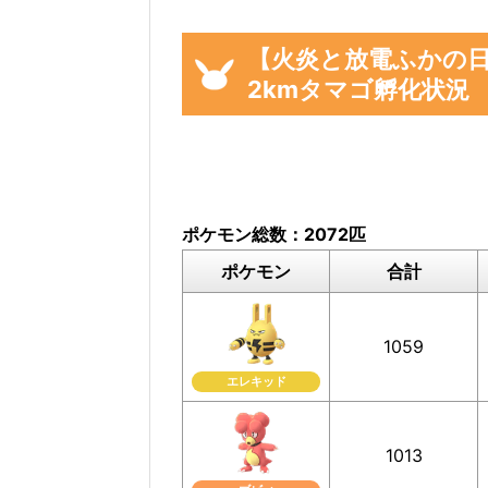
より正確な集計結果を算出す
します。
【火炎と放電ふかの
2kmタマゴ孵化状況
※「火炎と放電ふかの日」イベント開
までに入手した2kmタマゴが対象
です
※上記期間中に入手した2kmタマゴか
ポケモン総数：2072匹
ポケモン
合計
1059
エレキッド
1013