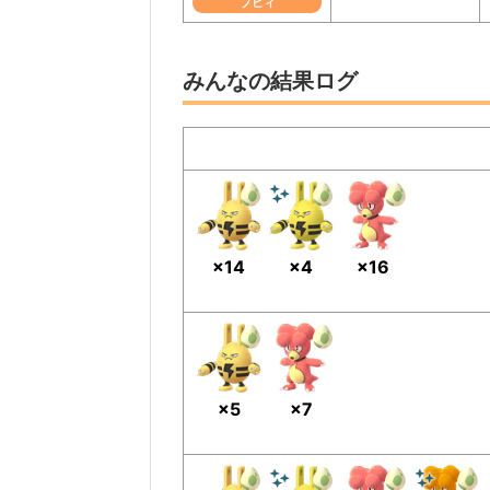
ブビィ
みんなの結果ログ
×14
×4
×16
×5
×7