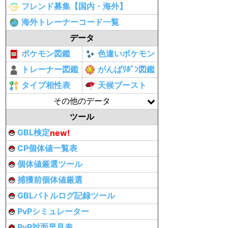
フレンド募集【国内・海外】
海外トレーナーコード一覧
データ
ポケモン図鑑
色違いポケモン
トレーナー図鑑
がんばﾘﾎﾞﾝ図鑑
タイプ相性表
天候ブースト
その他のデータ
ツール
GBL検定
new!
CP個体値一覧表
個体値厳選ツール
捕獲前個体値厳選
GBLバトルログ記録ツール
PvPシミュレーター
PvP対面早見表