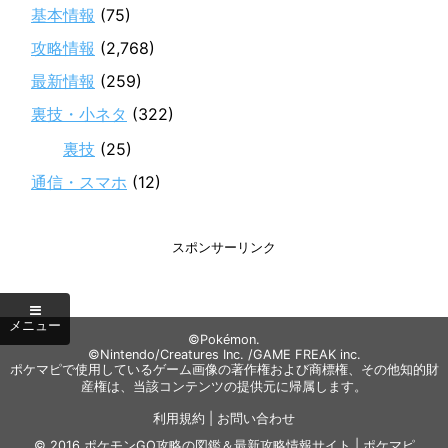
基本情報
(75)
攻略情報
(2,768)
最新情報
(259)
裏技・小ネタ
(322)
裏技
(25)
通信・スマホ
(12)
スポンサーリンク
©Pokémon.
©Nintendo/Creatures Inc. /GAME FREAK inc.
ポケマピで使用しているゲーム画像の著作権および商標権、その他知的財
産権は、当該コンテンツの提供元に帰属します。
利用規約
|
お問い合わせ
© 2016
ポケモンGO攻略の図鑑＆最新攻略情報サイト | ポケマピ