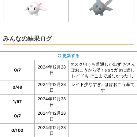
イベント参加前に図鑑の「見つけた数」をスク
ショ、またはメモしておくと便利
みんなの結果ログ
アルクジラの「見つけた数」は、アルクジラの図鑑ペー
更新する
ジで確認
できます。
タスク狙うも普通しか出ず おさん
2024年12月28
0/7
ぽおこうから湧くのはガセに近し
日
イベント参加前に図鑑の「見つけた数」の部分のスクシ
レイドも そこまで居なかった し
ョを撮っておいたり、メモしておくと便利です。
2024年12月28
レイド少なすぎ…ほぼおこう産で
0/49
日
す
ぜひご協力をお願いいたします。
2024年12月28
1/57
日
2024年12月28
0/7
日
2024年12月28
0/100
日