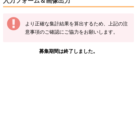
入力フォーム＆画像出力
（累計数）で入力をお願いします。
【例】
より正確な集計結果を算出するため、上記の注
途中結果が3匹→まずは「3」で送信
意事項のご確認にご協力をお願いします。
その後の結果が2匹→前回入力した「3」に「+
2」して「5」で送信
募集期間は終了しました。
下記の情報を入力し、
「結果を送信する」をタ
ップ
してください。
※アルクジラの図鑑ページの「見つけた数」を
ご確認ください。
「イベント開始前のアルクジラを見つけた
数」
「現時点のアルクジラを見つけた数(イベ
ント開始後)」
「イベント開始後に色違いアルクジラを見