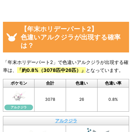
つけた数」
画像や集計結果の分母（見つけた数）には、
「現時点のアルクジラを見つけた数(イベント開
【年末ホリデーパート2】
始後)」から「イベント開始前のアルクジラを見
色違いアルクジラが出現する確率
つけた数」を引いた数が自動計算
され反映され
は？
るようになっています。
色違いに遭遇していない場合でも、通常のポケ
「年末ホリデーパート2」で色違いアルクジラが出現する確
モンに遭遇した数をぜひ教えてください。
率は、
「約0.8%（3078匹中26匹）」
となっています。
入力いただいた遭遇状況と「フリーコメント」
ポケモン
合計
色違い
色違い率
の内容は画像に反映されるほか、フォームの下
のログに公開されます。
3078
26
0.8%
画像を保存することもできるので、X（旧Twitte
アルクジラ
r）などSNSでの共有にもぜひご活用ください。
アルクジラ