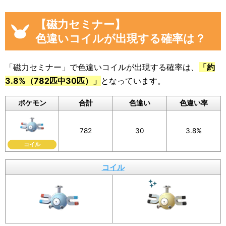
「現時点のコイルを見つけた数(イベント開始
後)」から「イベント開始前のコイルを見つけた
【磁力セミナー】
数」を引いた数が自動計算
され反映されるよう
色違いコイルが出現する確率は？
になっています。
色違いに遭遇していない場合でも、通常のポケ
「磁力セミナー」で色違いコイルが出現する確率は、
「約
モンに遭遇した数をぜひ教えてください。
3.8%（782匹中30匹）」
となっています。
入力いただいた遭遇状況と「フリーコメント」
ポケモン
合計
色違い
色違い率
の内容は画像に反映されるほか、フォームの下
のログに公開されます。
782
30
3.8%
画像を保存することもできるので、X（旧Twitte
コイル
r）などSNSでの共有にもぜひご活用ください。
コイル
イベント参加前に図鑑の「見つけた数」をスク
ショ、またはメモしておくと便利