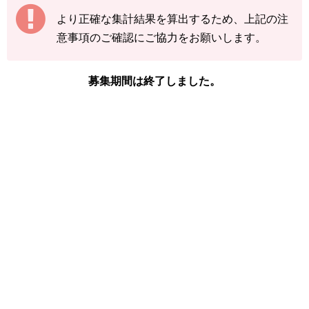
【例】
より正確な集計結果を算出するため、上記の注
途中結果が3匹→まずは「3」で送信
意事項のご確認にご協力をお願いします。
その後の結果が2匹→前回入力した「3」に「+
2」して「5」で送信
募集期間は終了しました。
下記の情報を入力し、
「結果を送信する」をタ
ップ
してください。
※コイルの図鑑ページの「見つけた数」をご確
認ください。
「イベント開始前のコイルを見つけた数」
「現時点のコイルを見つけた数(イベント
開始後)」
「イベント開始後に色違いコイルを見つけ
た数」
画像や集計結果の分母（見つけた数）には、