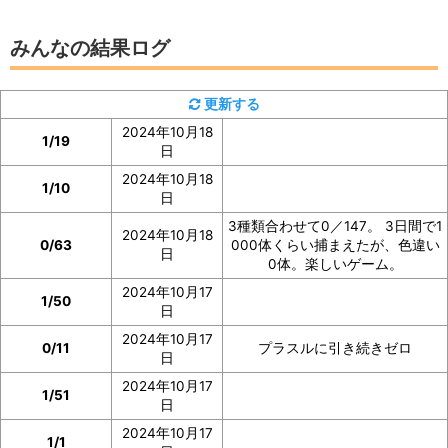
みんなの結果ログ
コイルの「見つけた数」は、コイルの図鑑ページで確認
更新する
できます。
2024年10月18
1/19
日
イベント参加前に図鑑の「見つけた数」の部分のスクシ
2024年10月18
1/10
ョを撮っておいたり、メモしておくと便利です。
日
3種類合わせて0／147。 3日間で1
2024年10月18
ぜひご協力をお願いいたします。
0/63
000体くらい捕まえたが、色違い
日
0体。楽しいゲーム。
2024年10月17
1/50
日
2024年10月17
0/11
プラスルに引き続きゼロ
日
2024年10月17
1/51
日
2024年10月17
1/1