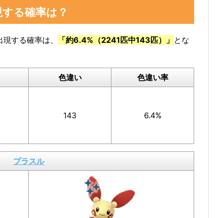
現する確率は？
けた数」をスクショ、またはメモしておくと便
出現する確率は、
「約6.4%（2241匹中143匹）」
とな
色違い
色違い率
スルの図鑑ページで確認
できます。
143
6.4%
数」の部分のスクショを撮っておいたり、メモしておく
プラスル