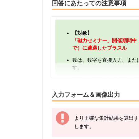
回答にあたっての注意事項
【対象】
「磁力セミナー」開催期間中（20
で）に遭遇したプラスル
数は、数字を直接入力、また
す。
数字は、前回の入力内容に追
す。
入力フォーム＆画像出力
【例】
途中結果が3匹→まずは「3」
その後の結果が2匹→前回入力
より正確な集計結果を算出す
します。
下記の情報を入力し、
「結果
※プラスルの図鑑ページの「