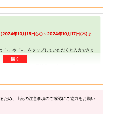
24年10月15日(火)～2024年10月17日(木)ま
は「-」や「+」をタップしていただくと入力できま
開く
加分を加算する形（累計数）で入力をお願いしま
で送信
した「3」に「+2」して「5」で送信
るため、上記の注意事項のご確認にご協力をお願い
を送信する」をタップ
してください。
見つけた数」をご確認ください。