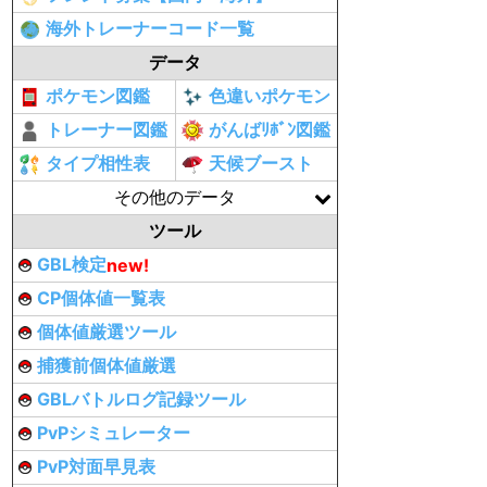
海外トレーナーコード一覧
データ
ポケモン図鑑
色違いポケモン
トレーナー図鑑
がんばﾘﾎﾞﾝ図鑑
タイプ相性表
天候ブースト
その他のデータ
ツール
GBL検定
new!
CP個体値一覧表
個体値厳選ツール
捕獲前個体値厳選
GBLバトルログ記録ツール
PvPシミュレーター
PvP対面早見表