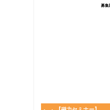
募集
「イベント開始前の
「現時点のプラスルを
「イベント開始後に
画像や集計結果の分母（見つ
ベント開始後)」から「イベ
動計算
され反映されるように
色違いに遭遇していない場合
ださい。
入力いただいた遭遇状況と「
フォームの下のログに公開さ
画像を保存することもできるので
活用ください。
【磁力セミナー】