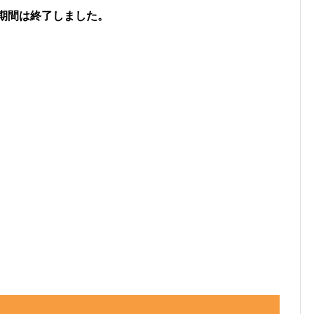
期間は終了しました。
プラスルを見つけた数」
見つけた数(イベント開始後)」
色違いプラスルを見つけた数」
けた数）には、
「現時点のプラスルを見つけた数(イ
ント開始前のプラスルを見つけた数」を引いた数が自
なっています。
でも、通常のポケモンに遭遇した数をぜひ教えてく
フリーコメント」の内容は画像に反映されるほか、
れます。
、X（旧Twitter）などSNSでの共有にもぜひご