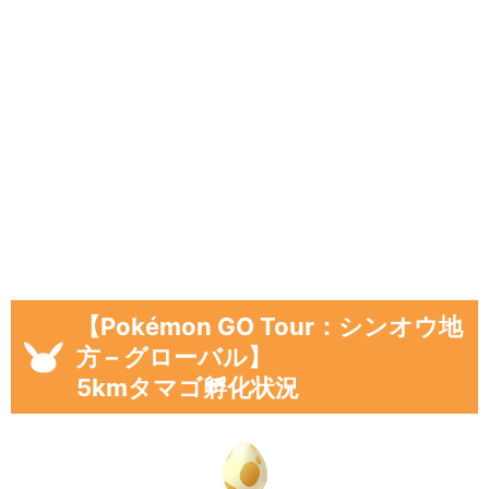
数字は、前回の入力内容に追加分を加算する形
（累計数）で入力をお願いします。
【例】
途中結果が3匹→まずは「3」で送信
その後の結果が2匹→前回入力した「3」に「+
2」して「5」で送信
ポケモンごとの孵化数を入力し、
「結果を送信
＆保存」をタップ
してください。
入力いただいた孵化状況、「フリーコメント」
【Pokémon GO Tour：シンオウ地
の内容は、フォームの下のログに公開されま
方 – グローバル】
す。
5kmタマゴ孵化状況
入力フォーム＆画像出力