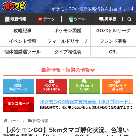
ポケモンGOの最新攻略情報をお届けします
最新情報
データ
ツール
掲示板
攻略記事
ポケモン図鑑
GOバトルリーグ
イベント情報
フィールドリサーチ
フレンド募集
個体値厳選ツール
タイプ相性表
GBL
最新情報・話題の情報
ホーム
攻略情報
【ポケモンGO】5kmタマゴ孵化状況、色違い