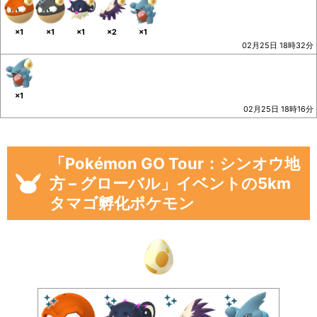
×1
×1
×1
×2
×1
02月25日 18時32分
×1
02月25日 18時16分
「Pokémon GO Tour：シンオウ地
方 – グローバル」イベントの5km
タマゴ孵化ポケモン