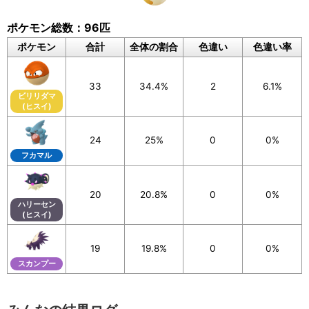
ポケモン総数：96匹
より正確な集計結果を算出するため、上記の
ポケモン
合計
全体の割合
色違い
色違い率
注意事項のご確認にご協力をお願いします。
33
34.4%
2
6.1%
ビリリダマ
※「Pokémon GO Tour：シンオウ地方 – グローバル」イベ
(ヒスイ)
ント開催期間中の
2024年2月24日(土) 10時00分～2024
年2月25日(日) 18時00分までに入手した5kmタマゴが対
24
25%
0
0%
象
です。
フカマル
※上記期間中に入手した5kmタマゴから孵化したポケモン
20
20.8%
0
0%
は、全て入力をお願いします。
ハリーセン
(ヒスイ)
19
19.8%
0
0%
スカンプー