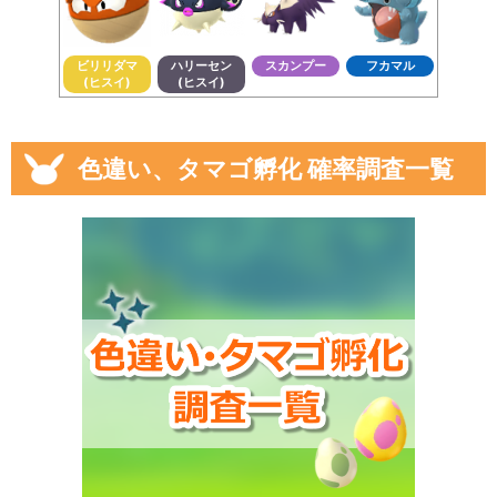
ビリリダマ
ハリーセン
スカンプー
フカマル
(ヒスイ)
(ヒスイ)
色違い、タマゴ孵化 確率調査一覧