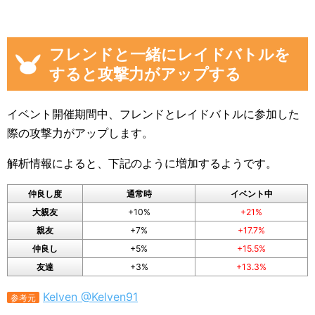
フレンドと一緒にレイドバトルを
すると攻撃力がアップする
イベント開催期間中、フレンドとレイドバトルに参加した
際の攻撃力がアップします。
解析情報によると、下記のように増加するようです。
仲良し度
通常時
イベント中
大親友
+10%
+21%
親友
+7%
+17.7%
仲良し
+5%
+15.5%
友達
+3%
+13.3%
Kelven @Kelven91
参考元