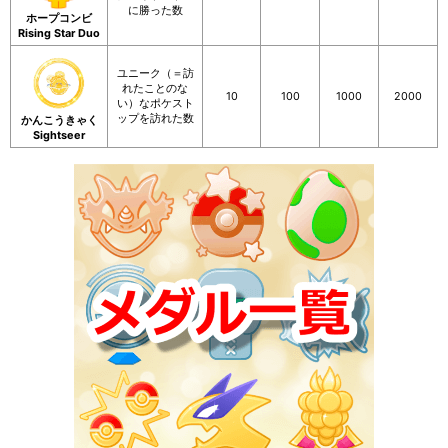
に勝った数
ホープコンビ
Rising Star Duo
ユニーク（＝訪
れたことのな
10
100
1000
2000
い）なポケスト
ップを訪れた数
かんこうきゃく
Sightseer