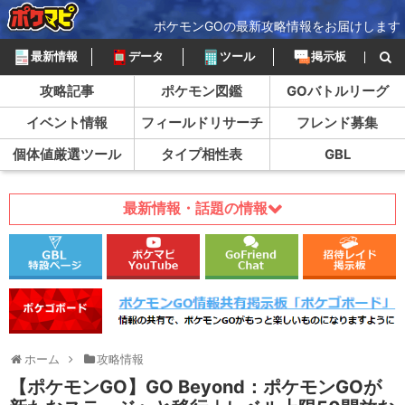
ポケモンGOの最新攻略情報をお届けします
最新情報
データ
ツール
掲示板
攻略記事
ポケモン図鑑
GOバトルリーグ
イベント情報
フィールドリサーチ
フレンド募集
個体値厳選ツール
タイプ相性表
GBL
最新情報・話題の情報
ホーム
攻略情報
【ポケモンGO】GO Beyond：ポケモンGOが