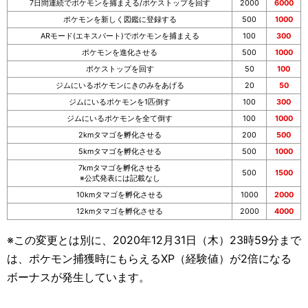
7日間連続でポケモンを捕まえる/ポケストップを回す
2000
6000
ポケモンを新しく図鑑に登録する
500
1000
ARモード(エキスパート)でポケモンを捕まえる
100
300
ポケモンを進化させる
500
1000
ポケストップを回す
50
100
ジムにいるポケモンにきのみをあげる
20
50
ジムにいるポケモンを1匹倒す
100
300
ジムにいるポケモンを全て倒す
100
1000
2kmタマゴを孵化させる
200
500
5kmタマゴを孵化させる
500
1000
7kmタマゴを孵化させる
500
1500
※公式発表には記載なし
10kmタマゴを孵化させる
1000
2000
12kmタマゴを孵化させる
2000
4000
※この変更とは別に、2020年12月31日（木）23時59分まで
は、ポケモン捕獲時にもらえるXP（経験値）が2倍になる
ボーナスが発生しています。