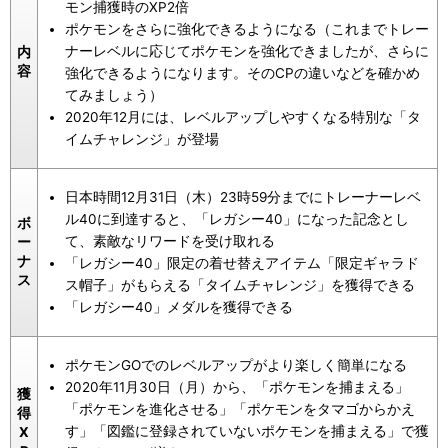
モン捕獲時のXP2倍
ポケモンをさらに強化できるようになる（これまでトレー
ナーレベルに応じてポケモンを強化できましたが、さらに
内
容
強化できるようになります。そのCPの違いなどを確かめ
てみましょう）
2020年12月には、レベルアップしやすくなる特別な「タ
イムチャレンジ」が登場
日本時間12月31日（木）23時59分までにトレーナーレベ
ル40に到達すると、「レガシー40」になった記念とし
ボ
て、素敵なリワードを受け取れる
ー
ナ
「レガシー40」限定の着せ替えアイテム「限定ギャラド
ス
ス帽子」がもらえる「タイムチャレンジ」を獲得できる
「レガシー40」メダルを獲得できる
ポケモンGOでのレベルアップがより楽しく簡単になる
2020年11月30日（月）から、「ポケモンを捕まえる」
獲
「ポケモンを進化させる」「ポケモンをタマゴからかえ
得
す」「図鑑に登録されていないポケモンを捕まえる」で獲
X