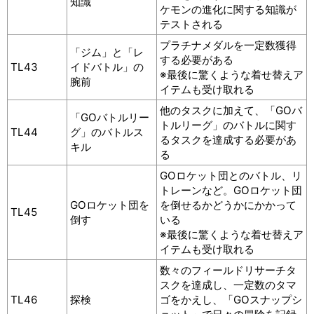
知識
ケモンの進化に関する知識が
テストされる
プラチナメダルを一定数獲得
「ジム」と「レ
する必要がある
TL43
イドバトル」の
※最後に驚くような着せ替えア
腕前
イテムも受け取れる
他のタスクに加えて、「GOバ
「GOバトルリー
トルリーグ」のバトルに関す
TL44
グ」のバトルス
るタスクを達成する必要があ
キル
る
GOロケット団とのバトル、リ
トレーンなど。GOロケット団
GOロケット団を
を倒せるかどうかにかかって
TL45
倒す
いる
※最後に驚くような着せ替えア
イテムも受け取れる
数々のフィールドリサーチタ
スクを達成し、一定数のタマ
TL46
探検
ゴをかえし、「GOスナップシ