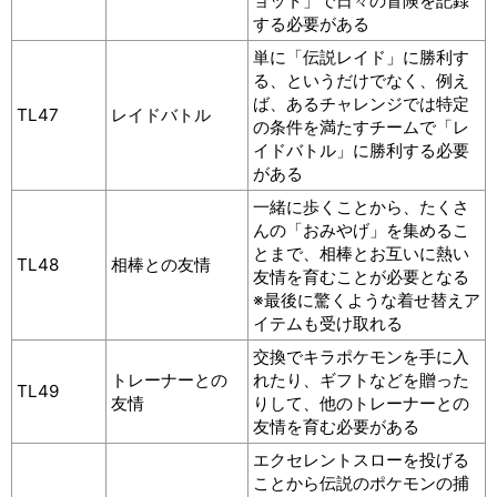
ョット」で日々の冒険を記録
する必要がある
単に「伝説レイド」に勝利す
る、というだけでなく、例え
ば、あるチャレンジでは特定
TL47
レイドバトル
の条件を満たすチームで「レ
イドバトル」に勝利する必要
がある
一緒に歩くことから、たくさ
んの「おみやげ」を集めるこ
とまで、相棒とお互いに熱い
TL48
相棒との友情
友情を育むことが必要となる
※最後に驚くような着せ替えア
イテムも受け取れる
交換でキラポケモンを手に入
トレーナーとの
れたり、ギフトなどを贈った
TL49
友情
りして、他のトレーナーとの
友情を育む必要がある
エクセレントスローを投げる
ことから伝説のポケモンの捕