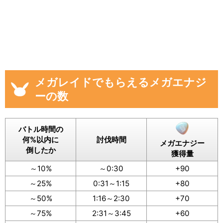
メガレイドでもらえるメガエナジ
ーの数
バトル時間の
何%以内に
討伐時間
メガエナジー
倒したか
獲得量
～10%
～0:30
+90
～25%
0:31～1:15
+80
～50%
1:16～2:30
+70
～75%
2:31～3:45
+60