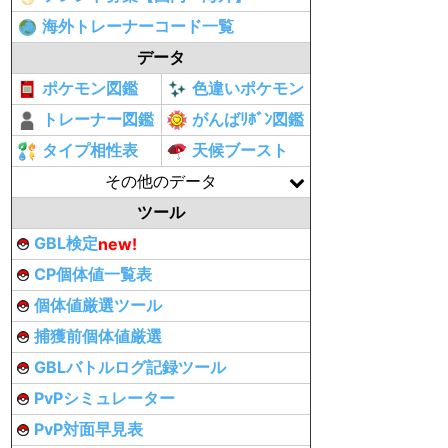
海外トレーナーコード一覧
データ
ポケモン図鑑
色違いポケモン
トレーナー図鑑
がんばﾘﾎﾞﾝ図鑑
タイプ相性表
天候ブースト
その他のデータ
ツール
GBL検定
new!
CP個体値一覧表
個体値厳選ツール
捕獲前個体値厳選
GBLバトルログ記録ツール
PvPシミュレーター
PvP対面早見表