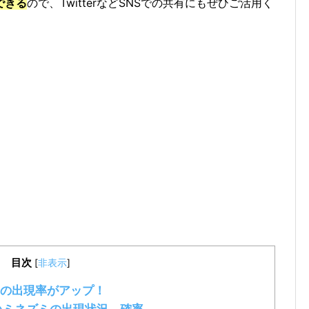
できる
ので、TwitterなどSNSでの共有にもぜひご活用く
目次
[
非表示
]
の出現率がアップ！