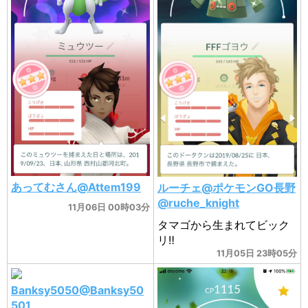
あってむさん@Attem199
ルーチェ@ポケモンGO長野
@ruche_knight
11月06日 00時03分
タマゴから生まれてビック
リ‼️
11月05日 23時05分
Banksy5050@Banksy50
501