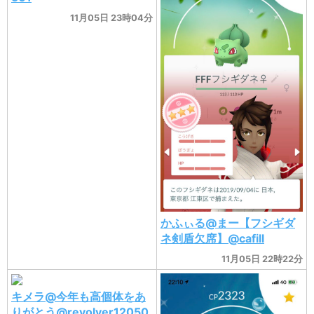
11月05日 23時04分
かふぃる@まー【フシギダ
ネ剣盾欠席】@cafill
11月05日 22時22分
キメラ@今年も高個体をあ
りがとう@revolver12050