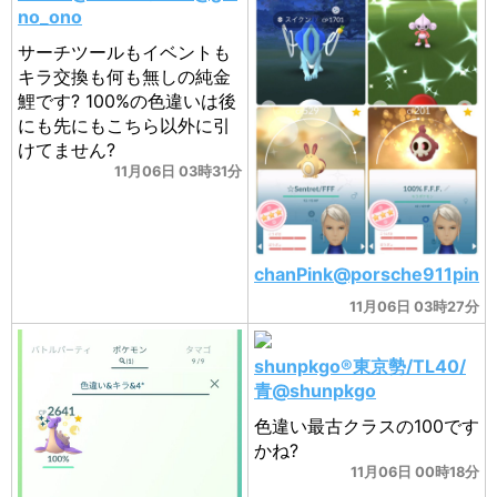
no_ono
サーチツールもイベントも
キラ交換も何も無しの純金
鯉です? 100%の色違いは後
にも先にもこちら以外に引
けてません?
11月06日 03時31分
chanPink@porsche911pin
11月06日 03時27分
shunpkgo®東京勢/TL40/
青@shunpkgo
色違い最古クラスの100です
かね?
11月06日 00時18分