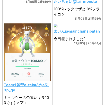
たいちぇい@tai_monsto
11月05日 21時46分
100%レックウザと 0%フラ
イゴン
11月05日 21時25分
まいん@mainchansibatan
今日産まれました?
11月05日 20時41分
Team®️幹部a-teka3@a51
3p_go
ミュウツーの色違いキラ10
0です( 〃▽〃)