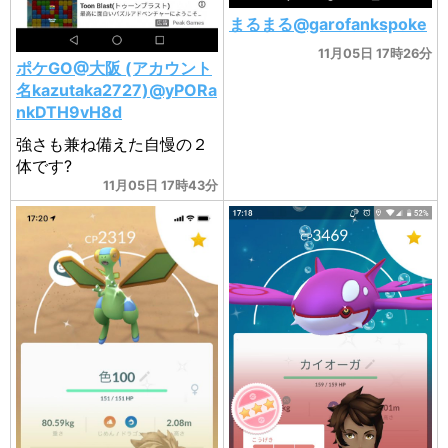
まるまる@garofankspoke
11月05日 17時26分
ポケGO@大阪 (アカウント
名kazutaka2727)@yPORa
nkDTH9vH8d
強さも兼ね備えた自慢の２
体です?
11月05日 17時43分