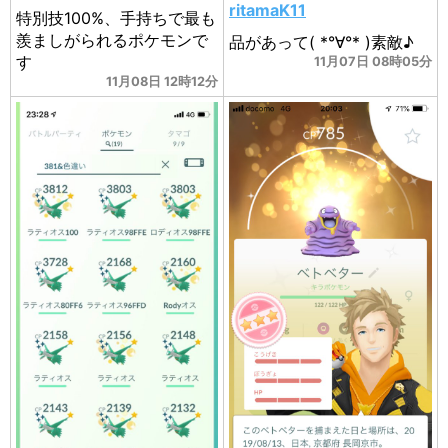
ritamaK11
特別技100%、手持ちで最も
羨ましがられるポケモンで
品があって( *°∀°* )素敵♪
す
11月07日 08時05分
11月08日 12時12分