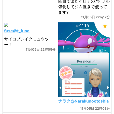
匹目で出たイロチの?✨ フル
強化してジム置きで使って
ます?
11月05日 22時12分
fuse@t_fuse
サイコブレイクミュウツ
ー！
11月05日 22時05分
ナラク@Narakunootoshia
11月05日 22時03分