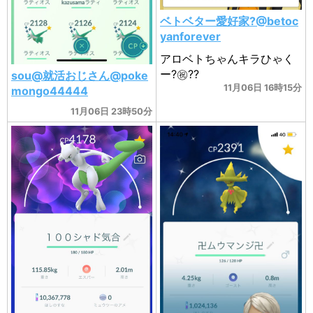
ベトベター愛好家?@betoc
yanforever
アロベトちゃんキラひゃく
ー?㊗️??
sou@就活おじさん@poke
11月06日 16時15分
mongo44444
11月06日 23時50分