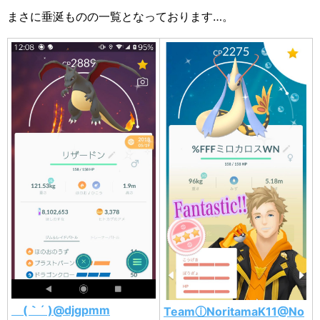
まさに垂涎ものの一覧となっております…。
ゞ(｀´ )@djgpmm
TeamⓘNoritamaK11@No