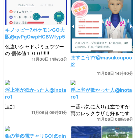
キノッピー?ポケモンGO大
阪@qvPgOwpHCBWfyp5
色違いシャドボミュウツー
の 個体値１００‼️‼️‼️
ますこう??@masukoupoo
11月06日 14時53分
l2
11月06日 14時40分
浮上率が低かった人@inota
浮上率が低かった人@inota
ro1
ro1
追加
一番お気に入りは左ですが
11月06日 09時01分
雨のレックウザも好きです
11月06日 08時59分
銀の斧@電チャリGO!@gin