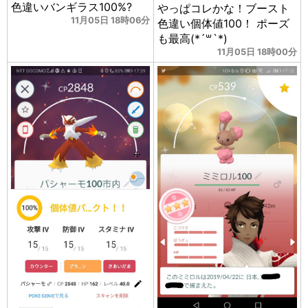
色違いバンギラス100%?
やっぱコレかな！ブースト
11月05日 18時06分
色違い個体値100！ ポーズ
も最高(*´꒳`*)
11月05日 18時00分