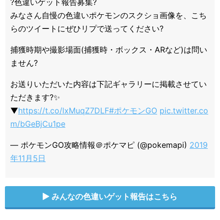
?色違いゲット報告募集?
みなさん自慢の色違いポケモンのスクショ画像を、こち
らのツイートにぜひリプで送ってください?
捕獲時期や撮影場面(捕獲時・ボックス・ARなど)は問い
ません?
お送りいただいた内容は下記ギャラリーに掲載させてい
ただきます?✨
▼
https://t.co/lxMuqZ7DLF
#ポケモンGO
pic.twitter.co
m/bGeBjCu1pe
— ポケモンGO攻略情報＠ポケマピ (@pokemapi)
2019
年11月5日
みんなの色違いゲット報告はこちら