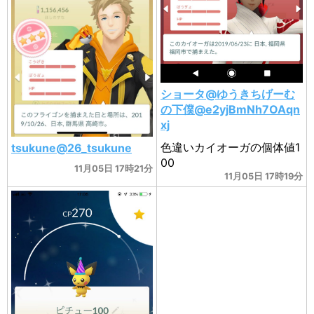
ショータ@ゆうきちげーむ
の下僕@e2yjBmNh7OAqn
xj
色違いカイオーガの個体値1
tsukune@26_tsukune
00
11月05日 17時21分
11月05日 17時19分