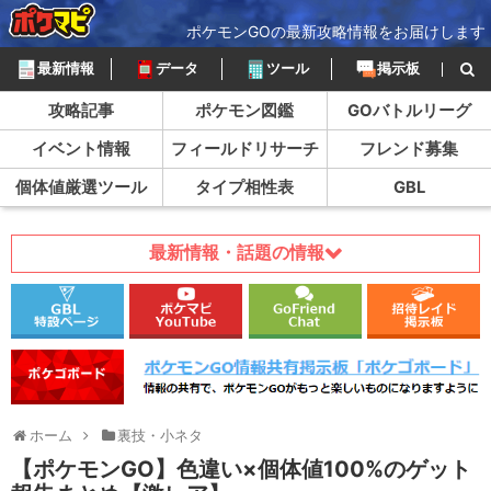
ポケモンGOの最新攻略情報をお届けします
最新情報
データ
ツール
掲示板
攻略記事
ポケモン図鑑
GOバトルリーグ
イベント情報
フィールドリサーチ
フレンド募集
個体値厳選ツール
タイプ相性表
GBL
最新情報・話題の情報
ホーム
裏技・小ネタ
【ポケモンGO】色違い×個体値100%のゲット