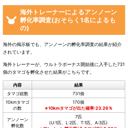
海外トレーナーによるアンノーン
孵化率調査(おそらく1名によるも
の)
海外の掲示板でも、アンノーンの孵化率調査の結果が紹介
されています。
海外トレーナーが、ウルトラボーナス開始後に入手した731
個のタマゴを孵化させた結果がこちらです。
内容
結果
タマゴ総数
731個
10kmタマゴ
170個
の数
※10kmタマゴが出た確率:23.26％
7匹
アンノーン
(U:1匹、L:2匹、T:1匹、A:3匹)
孵化数