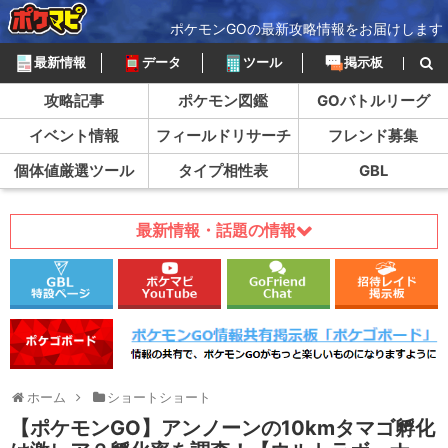
ポケモンGOの最新攻略情報をお届けします
最新情報
データ
ツール
掲示板
攻略記事
ポケモン図鑑
GOバトルリーグ
イベント情報
フィールドリサーチ
フレンド募集
個体値厳選ツール
タイプ相性表
GBL
最新情報・話題の情報
ホーム
ショートショート
【ポケモンGO】アンノーンの10kmタマゴ孵化