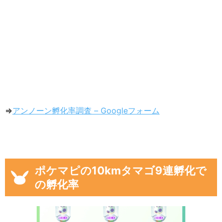
⇒
アンノーン孵化率調査 – Googleフォーム
ポケマピの10kmタマゴ9連孵化で
の孵化率