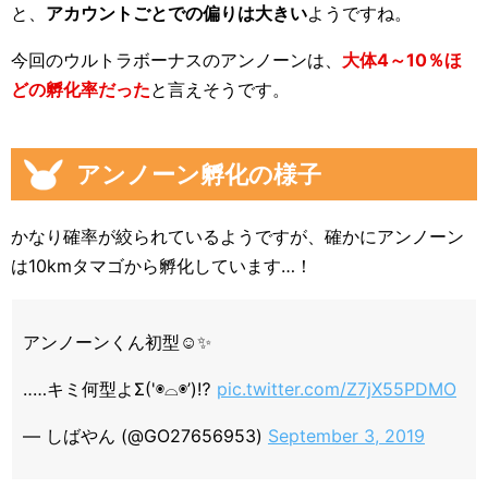
と、
アカウントごとでの偏りは大きい
ようですね。
今回のウルトラボーナスのアンノーンは、
大体4～10％ほ
どの孵化率だった
と言えそうです。
アンノーン孵化の様子
かなり確率が絞られているようですが、確かにアンノーン
は10kmタマゴから孵化しています…！
アンノーンくん初型☺️✨
‥…キミ何型よΣ('◉⌓◉’)⁉️
pic.twitter.com/Z7jX55PDMO
— しばやん (@GO27656953)
September 3, 2019