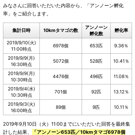
みなさんに回答いただいた内容から、「アンノーン孵化
率」をご紹介します。
アンノーン
集計日時
10kmタマゴの数
孵化率
孵化数
2019/9/10(火)
6978個
653匹
9.36％
11:00時点
2019/9/9(月)
5072個
528匹
10.41％
16:30時点
2019/9/9(月)
4476個
496匹
11.08％
10:30時点
2019/9/4(水)
701個
92匹
13.12％
10:30時点
2019/9/3(火)
89個
9匹
10.11％
16:00時点
2019年9月10日（火）11:00までにいただいた回答を最終集
計した結果、
「アンノーン653匹／10kmタマゴ6978個