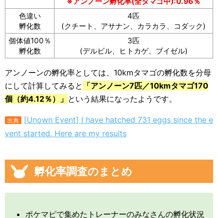
※アンノーン孵化率(全タマゴ中):0.96％
色違い
4匹
孵化数
(クチート、アサナン、カラカラ、コダック)
個体値100％
3匹
孵化数
(デルビル、ヒトカゲ、ブイゼル)
アンノーンの孵化率としては、10kmタマゴの孵化数を分母
にして計算してみると
「アンノーン7匹／10kmタマゴ170
個（約4.12％）」
という結果になったようです。
[Unown Event] I have hatched 731 eggs since the e
出典
vent started. Here are my results
孵化率調査のまとめ
ポケマピで集めたトレーナーのみなさんの孵化状況