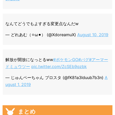
なんてどうでもよすぎる変更点なんだw
— どれあむ（⚪︎ω⚫︎） (@XdoreamuX)
August 10, 2019
解放が開放になっとるww
#ポケモンGO
#バグ
#アーマー
ドミュウツー
pic.twitter.com/ZcSEb9qzbk
— じゅんペーちゃん ブロスタ (@fK81a3Iduub7b3n)
A
ugust 1, 2019
まとめ