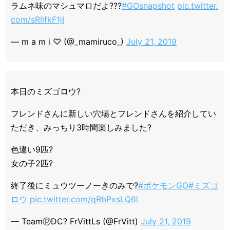
ラムネ味のマシュマロだよ???
#GOsnapshot
pic.twitter.
com/sRllfkF1jI
— m a m i ♡ (@_mamiruco_)
July 21, 2019
本日のミズゴロウ?
フレンドさんに新しい穴場とフレンドさんを紹介してい
ただき、みっちり3時間楽しみました?
色違い9匹?
女の子2匹?
終了後にミュウツーノーきのみで?
#ポケモンGO
#ミズゴ
ロウ
pic.twitter.com/qRbPxsLQ6l
— TeamⓟDC? FrVittLs (@FrVitt)
July 21, 2019