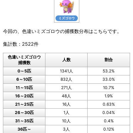
ミズゴロウ
今回の、色違いミズゴロウの捕獲数分布はこちらです。
集計数：2522件
色違いミズゴロウ
人数
割合
捕獲数
0～5匹
1341人
53.2%
6～10匹
832人
33.0%
11～15匹
271人
10.7%
16～20匹
48人
1.9%
21～25匹
16人
0.63%
26～30匹
1人
0.04%
31～35匹
10人
0.4%
36匹～
3人
0.12%