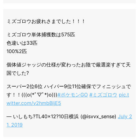
ミズゴロウお疲れさまでした！！！
ミズゴロウ単体捕獲数は575匹
色違いは33匹
100%2匹
個体値ジャッジの仕様が変わったお陰で厳選楽すぎて天
国でした?
スーパー2位6位 ハイパー9位11位確保でフィニッシュで
す！！(((o(*ﾟ▽ﾟ*)o)))
#ポケモンGO
#ミズゴロウ
pic.t
witter.com/v2hmbBljE5
— いしもち?TL40×12?10日横浜 (@isvvx_sense)
July 2
1, 2019