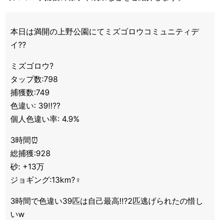
本日は満開の上野公園にてミズゴロウコミュニティデ
イ??
ミズゴロウ?
タップ数:798
捕獲数:749
色違い: 39‼️?️?
個人色違い率: 4.9%
3時間⏰
総捕獲:928
砂: +13万
ジョギング:13km?‍♀️
3時間で色違い39匹は自己最高‼️?2匹逃げられたの惜し
いw