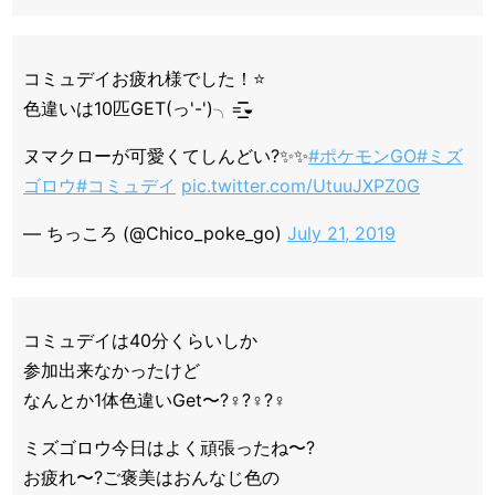
コミュデイお疲れ様でした！⭐️
色違いは10匹GET(っ'-')╮=͟͟͞͞◒
ヌマクローが可愛くてしんどい?✨✨
#ポケモンGO
#ミズ
ゴロウ
#コミュデイ
pic.twitter.com/UtuuJXPZ0G
— ちっころ (@Chico_poke_go)
July 21, 2019
コミュデイは40分くらいしか
参加出来なかったけど
なんとか1体色違いGet〜?‍♀️?‍♀️?‍♀️
ミズゴロウ今日はよく頑張ったね〜?
お疲れ〜?ご褒美はおんなじ色の