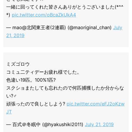
一緒に回ってくれた皆さんありがとうございました(*^^
*)
pic.twitter.com/oBcaZkUkA4
— mao@北関東王者(2連覇) (@maoriginal_chan)
July
21, 2019
ミズゴロウ
コミュ二ティデーお疲れ様でした。
色違い19匹。100%1匹?
スクショまたしても忘れたので何匹捕獲したか分からな
い?‍♂️
頑張ったので良しとしよう?
pic.twitter.com/eFJ2oKzw
JT
— 百式＠冬眠中 (@hyakushiki2011)
July 21, 2019