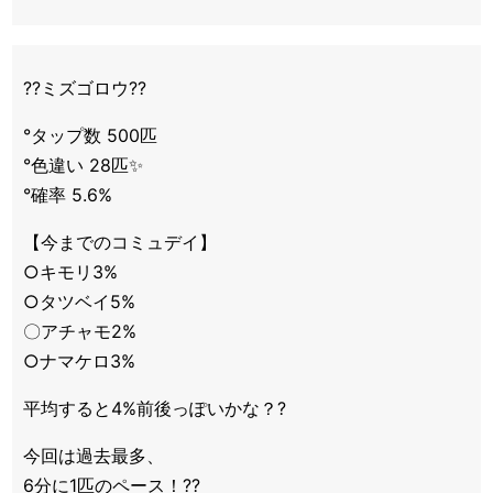
??ミズゴロウ??
°タップ数 500匹
°色違い 28匹✨
°確率 5.6%
【今までのコミュデイ】
○キモリ3%
○タツベイ5%
〇アチャモ2%
○ナマケロ3%
平均すると4%前後っぽいかな？?
今回は過去最多、
6分に1匹のペース！??