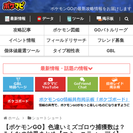
ポケモンGOの最新攻略情報をお届けします
最新情報
データ
ツール
掲示板
攻略記事
ポケモン図鑑
GOバトルリーグ
イベント情報
フィールドリサーチ
フレンド募集
個体値厳選ツール
タイプ相性表
GBL
最新情報・話題の情報
ホーム
ショートショート
【ポケモンGO】色違いミズゴロウ捕獲数は？