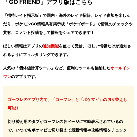
「GO FRIEND」アプリ版はこちら
「招待レイド掲示板」で国内・海外のレイド招待、レイド参加を楽しん
だり、ポケモンGO情報共有掲示板「ポケゴボード」で情報のチェックや
共有、コメント投稿をして情報をシェアできます！
ほしい情報はアプリの
通知機能
を使って受信。 ほしい情報だけが通知さ
れるようにフィルタリングできます。
人気の「個体値計算ツール」など、便利なツールも格納した
オールイン
ワン
のアプリです。
ゴーフレのアプリ内で、「ゴーフレ」と「ポケマピ」の切り替えも
可能！
切り替え用のタブがゴーフレの各ページに常時表示されているの
で、いつでもポケマピに切り替えて最新情報や攻略情報をチェック