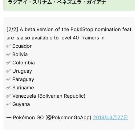
ラグアイ・スリナム・ベネズエラ・ガイアナ
[2/2] A beta version of the PokéStop nomination feat
ure is also available to level 40 Trainers in:
✅ Ecuador
✅ Bolivia
✅ Colombia
✅ Uruguay
✅ Paraguay
✅ Suriname
✅ Venezuela (Bolivarian Republic)
✅ Guyana
— Pokémon GO (@PokemonGoApp)
2019年3月27日