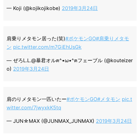
— Koji (@kojikojikobe)
2019年3月24日
肩乗りメタモン居った(笑)
#ポケモンGO
#肩乗りメタモ
ン
pic.twitter.com/m7GiEhUsGk
— ぜろL.L.@暴君オルฅ^•ω•^ฅフェーブル (@kouteizer
o)
2019年3月24日
肩のりメタモン一匹いたー
#ポケモンGO
#メタモン
pic.t
witter.com/7jwyxkK5tq
— JUN☆MAX (@JUNMAX_JUNMAX)
2019年3月24日