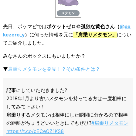
メタモン
先日、ポケマピでは
ポケットゼロ＠孤独な黄色さん（
@po
kezero_y
）
に伺った情報を元に
「肩乗りメタモン」
につい
てご紹介しました。
みなさんのボックスにもいましたか？
▼
肩乗りメタモンを発見！？その条件とは？
記事にしていただきました?
2018年1月より古いメタモンを持ってる方は一度相棒に
してみて下さい！
肩乗りするメタモンは相棒にした瞬間に分かるので相棒
の距離がちょうどいいときにでもぜひ?
#肩乗りメタモン
https://t.co/cECeOZ1KS8