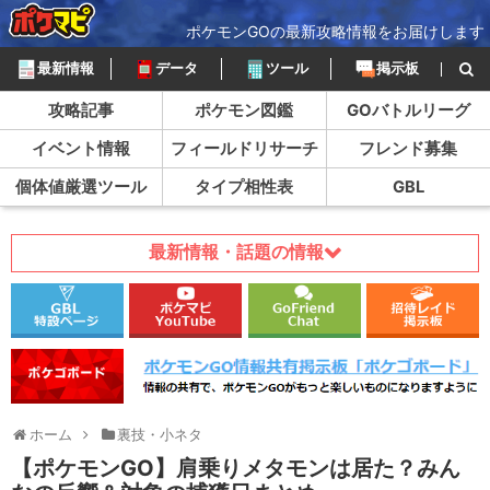
ポケモンGOの最新攻略情報をお届けします
最新情報
データ
ツール
掲示板
攻略記事
ポケモン図鑑
GOバトルリーグ
イベント情報
フィールドリサーチ
フレンド募集
個体値厳選ツール
タイプ相性表
GBL
最新情報・話題の情報
ホーム
裏技・小ネタ
【ポケモンGO】肩乗りメタモンは居た？みん