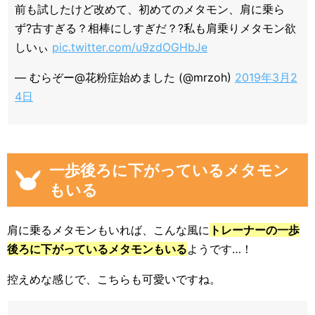
前も試したけど改めて、初めてのメタモン、肩に乗ら
ず?古すぎる？相棒にしすぎだ？?私も肩乗りメタモン欲
しいぃ
pic.twitter.com/u9zdOGHbJe
— むらぞー@花粉症始めました (@mrzoh)
2019年3月2
4日
一歩後ろに下がっているメタモン
もいる
肩に乗るメタモンもいれば、こんな風に
トレーナーの一歩
後ろに下がっているメタモンもいる
ようです…！
控えめな感じで、こちらも可愛いですね。