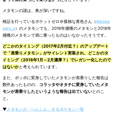
メタモンの謎は、奥が深いですね。
検証を行っているポケットゼロ＠孤独な黄色さん（
@poke
zero_y
）のメタモンでも、2016年捕獲のメタモンと2018年
捕獲のメタモンで肩に乗ったものはいなかったそうです。
どこかのタイミング（2017年2月付近？）のアップデート
で「肩乗りメタモン」がサイレント実装され、どこかのタ
イミング（2018年1月～2月濃厚？）でレガシー化したので
はないか
と考えられています。
また、ポッポに変身していたメタモンが肩乗りした報告は
数件あったものの、
コラッタやオタチに変身していたメタ
モンが肩乗りしたというような報告は出ていない
とのこ
と。
▼
メタモンが「へんしん」するポケモン一覧