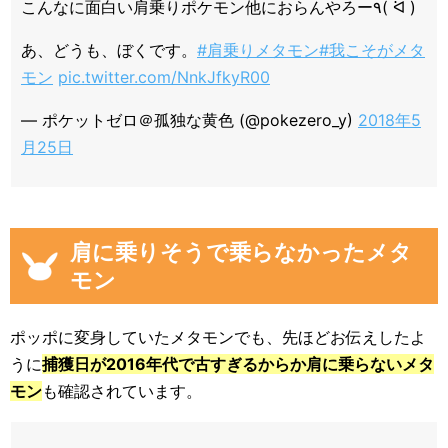
こんなに面白い肩乗りポケモン他におらんやろー٩( ᐛ )
あ、どうも、ぼくです。
#肩乗りメタモン
#我こそがメタ
モン
pic.twitter.com/NnkJfkyR00
— ポケットゼロ＠孤独な黄色 (@pokezero_y)
2018年5
月25日
肩に乗りそうで乗らなかったメタ
モン
ポッポに変身していたメタモンでも、先ほどお伝えしたよ
うに
捕獲日が2016年代で古すぎるからか肩に乗らないメタ
モン
も確認されています。