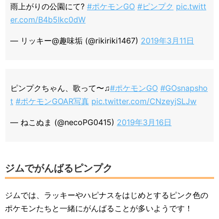
雨上がりの公園にて?
#ポケモンGO
#ピンプク
pic.twitt
er.com/B4b5Ikc0dW
— リッキー@趣味垢 (@rikiriki1467)
2019年3月11日
ピンプクちゃん、歌って〜♫
#ポケモンGO
#GOsnapsho
t
#ポケモンGOAR写真
pic.twitter.com/CNzeyjSLJw
— ねこぬま (@necoPG0415)
2019年3月16日
ジムでがんばるピンプク
ジムでは、ラッキーやハピナスをはじめとするピンク色の
ポケモンたちと一緒にがんばることが多いようです！