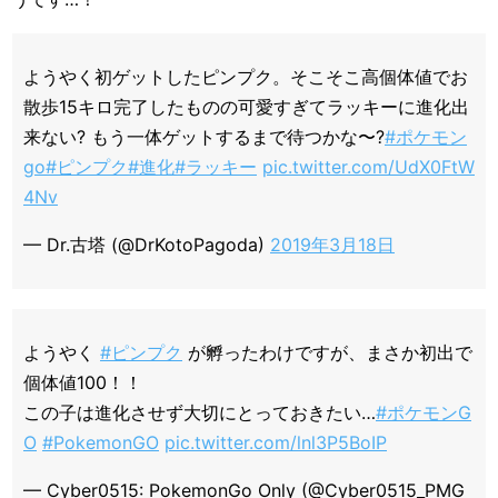
ようやく初ゲットしたピンプク。そこそこ高個体値でお
散歩15キロ完了したものの可愛すぎてラッキーに進化出
来ない? もう一体ゲットするまで待つかな〜?
#ポケモン
go
#ピンプク
#進化
#ラッキー
pic.twitter.com/UdX0FtW
4Nv
— Dr.古塔 (@DrKotoPagoda)
2019年3月18日
ようやく
#ピンプク
が孵ったわけですが、まさか初出で
個体値100！！
この子は進化させず大切にとっておきたい…
#ポケモンG
O
#PokemonGO
pic.twitter.com/lnl3P5BoIP
— Cyber0515: PokemonGo Only (@Cyber0515_PMG