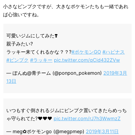
小さなピンプクですが、大きなポケモンたちも一緒であれ
ば心強いですね。
可愛いジムにしてみた❣️
親子みたい?
ラッキー来てくれるかな？？?
#ポケモンGO
#ハピナス
#ピンプク
#ラッキー
pic.twitter.com/qCid432ZVw
— ぽんぬ@青チーム (@ponpon_pokemon)
2019年3月
13日
いつもすぐ倒されるジムにピンプク置いてきたらめっち
ゃ守られてた?❤️❤️❤️
pic.twitter.com/rJ7h3WwmzZ
— meg✿ポケモンgo (@megpmep)
2019年3月11日