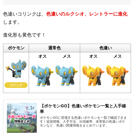
色違いコリンクは、
色違いのルクシオ、レントラーに進化
します。
進化形も黄色です！
ポケモン
通常色
色違い
オス
メス
オス
メス
コリンク
【ポケモンGO】色違いポケモン一覧と入手確
率
ポケモンGOに登場する色違いポケモンを一覧で確認できま
す！追加情報、入手方法、出現確率、未実装の色違いポケ
モンなど、色違い関連情報をまとめています。