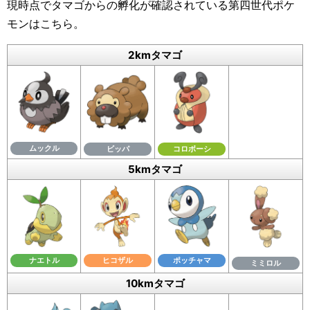
現時点でタマゴからの孵化が確認されている第四世代ポケ
モンはこちら。
2kmタマゴ
ムックル
ビッパ
コロボーシ
5kmタマゴ
ヒコザル
ポッチャマ
ナエトル
ミミロル
10kmタマゴ