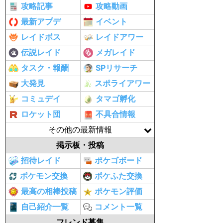
攻略記事
攻略動画
最新アプデ
イベント
レイドボス
レイドアワー
伝説レイド
メガレイド
タスク・報酬
SPリサーチ
大発見
スポライアワー
コミュデイ
タマゴ孵化
ロケット団
不具合情報
その他の最新情報
掲示板・投稿
招待レイド
ポケゴボード
ポケモン交換
ポケふた交換
最高の相棒投稿
ポケモン評価
自己紹介一覧
コメント一覧
フレンド募集