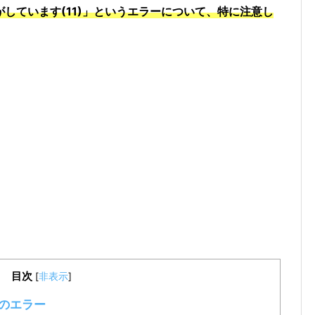
がしています(11)」というエラーについて、特に注意し
目次
[
非表示
]
)のエラー