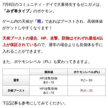
7月8日のコミュニティ・デイで大量発生するゼニガメは、
「みず単タイプ」
のポケモン。
ゲーム内の天候が
「雨」
であればブーストされ、高個体値
がゲットしやすくなります！
天候ブーストの場合、HP、攻撃、防御はそれぞれ最低4以
上が保証されている
ので、通常の場合よりも良個体を手に
入れることができます。
また、ポケモンレベル（PL）も変わってきますよ。
個体値
ポケモンレベル(PL)
HP/攻撃/防御
通常
PL1～30
各0～15
HP/攻撃/防御
天候ブースト
PL
6～35
各
4
～15
下記記事も参考にしてみてください。