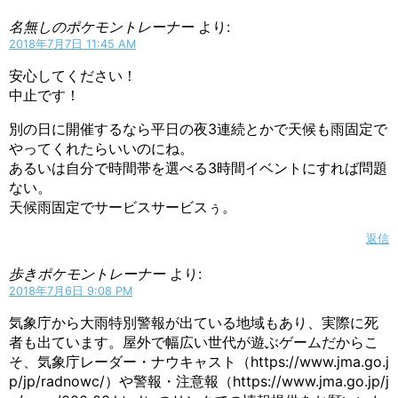
名無しのポケモントレーナー
より:
2018年7月7日 11:45 AM
安心してください！
中止です！
別の日に開催するなら平日の夜3連続とかで天候も雨固定で
やってくれたらいいのにね。
あるいは自分で時間帯を選べる3時間イベントにすれば問題
ない。
天候雨固定でサービスサービスぅ。
返信
歩きポケモントレーナー
より:
2018年7月6日 9:08 PM
気象庁から大雨特別警報が出ている地域もあり、実際に死
者も出ています。屋外で幅広い世代が遊ぶゲームだからこ
そ、気象庁レーダー・ナウキャスト（https://www.jma.go.j
p/jp/radnowc/）や警報・注意報（https://www.jma.go.jp/j