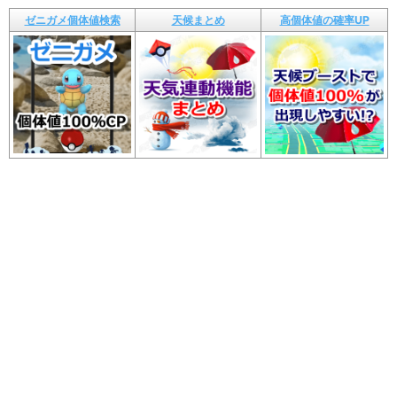
ゼニガメ個体値検索
天候まとめ
高個体値の確率UP