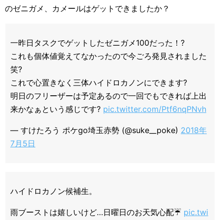
のゼニガメ、カメールはゲットできましたか？
一昨日タスクでゲットしたゼニガメ100だった！?
これも個体値覚えてなかったので今ごろ発見されました
笑?
これで心置きなく三体ハイドロカノンにできます?
明日のフリーザーは予定あるので一回でもできれば上出
来かなぁという感じです?
pic.twitter.com/Ptf6nqPNvh
— すけたろう ポケgo埼玉赤勢 (@suke__poke)
2018年
7月5日
ハイドロカノン候補生。
雨ブーストは嬉しいけど…日曜日のお天気心配☔
pic.twi