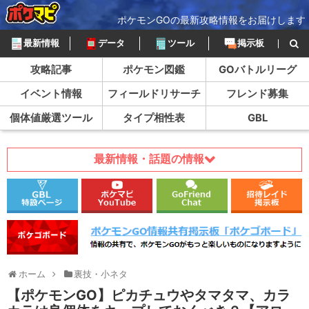
ポケモンGOの最新攻略情報をお届けします
最新情報
データ
ツール
掲示板
攻略記事
ポケモン図鑑
GOバトルリーグ
イベント情報
フィールドリサーチ
フレンド募集
個体値厳選ツール
タイプ相性表
GBL
最新情報・話題の情報
ホーム
裏技・小ネタ
【ポケモンGO】ピカチュウやタマタマ、カラ