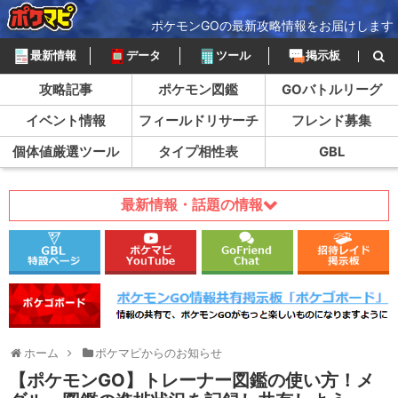
ポケモンGOの最新攻略情報をお届けします
最新情報
データ
ツール
掲示板
攻略記事
ポケモン図鑑
GOバトルリーグ
イベント情報
フィールドリサーチ
フレンド募集
個体値厳選ツール
タイプ相性表
GBL
最新情報・話題の情報
ホーム
ポケマピからのお知らせ
【ポケモンGO】トレーナー図鑑の使い方！メ