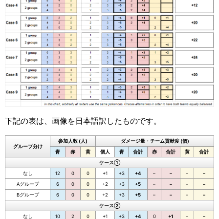
下記の表は、画像を日本語訳したものです。
参加人数 (人)
ダメージ量・チーム貢献度 (個)
グループ分け
青
赤
黄
個人
青
合計
赤
合計
黄
合計
ケース①
なし
12
0
0
+1
+3
+4
–
–
–
–
Aグループ
6
0
0
+2
+3
+5
–
–
–
–
Bグループ
6
0
0
+2
+3
+5
–
–
–
–
ケース②
なし
10
2
0
+1
+3
+4
0
+1
–
–