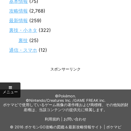
基本情報
(75)
攻略情報
(2,768)
最新情報
(259)
裏技・小ネタ
(322)
裏技
(25)
通信・スマホ
(12)
スポンサーリンク
©Pokémon.
©Nintendo/Creatures Inc. /GAME FREAK inc.
ポケマピで使用しているゲーム画像の著作権および商標権、その他知的財
産権は、当該コンテンツの提供元に帰属します。
利用規約
|
お問い合わせ
© 2016
ポケモンGO攻略の図鑑＆最新攻略情報サイト | ポケマピ