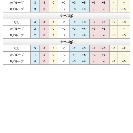
Aグループ
3
3
0
+2
+3
+5
+3
+5
–
–
Bグループ
3
0
3
+2
+3
+5
–
–
+3
+5
ケース⑧
なし
4
4
4
+1
+2
+3
+2
+3
+2
+3
Aグループ
2
4
0
+2
+2
+4
+3
+5
–
–
Bグループ
2
0
4
+2
+2
+4
–
–
+3
+5
ケース⑨
なし
5
4
3
+1
+2
+3
+2
+3
+1
+2
Aグループ
1
4
0
+3
+1
+4
+3
+6
–
–
Bグループ
4
0
3
+1
+3
+4
–
–
+2
+3