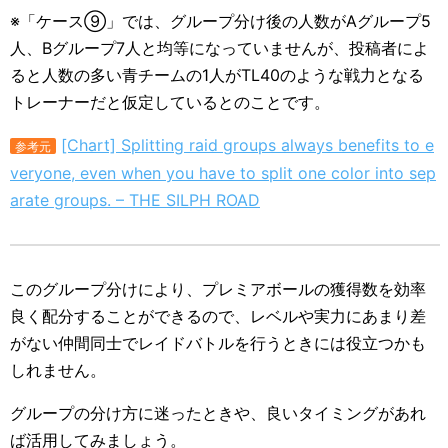
※「ケース⑨」では、グループ分け後の人数がAグループ5
人、Bグループ7人と均等になっていませんが、投稿者によ
ると人数の多い青チームの1人がTL40のような戦力となる
トレーナーだと仮定しているとのことです。
[Chart] Splitting raid groups always benefits to e
参考元
veryone, even when you have to split one color into sep
arate groups. – THE SILPH ROAD
このグループ分けにより、プレミアボールの獲得数を効率
良く配分することができるので、レベルや実力にあまり差
がない仲間同士でレイドバトルを行うときには役立つかも
しれません。
グループの分け方に迷ったときや、良いタイミングがあれ
ば活用してみましょう。