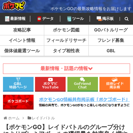
ポケモンGOの最新攻略情報をお届けします
最新情報
データ
ツール
掲示板
攻略記事
ポケモン図鑑
GOバトルリーグ
イベント情報
フィールドリサーチ
フレンド募集
個体値厳選ツール
タイプ相性表
GBL
最新情報・話題の情報
ホーム
レイドバトル
【ポケモンGO】レイドバトルのグループ分け