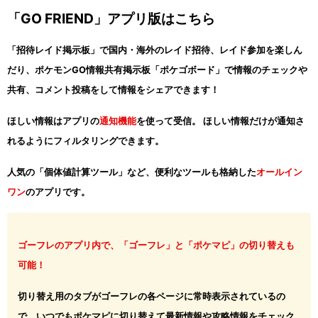
「GO FRIEND」アプリ版はこちら
「招待レイド掲示板」で国内・海外のレイド招待、レイド参加を楽しん
だり、ポケモンGO情報共有掲示板「ポケゴボード」で情報のチェックや
共有、コメント投稿をして情報をシェアできます！
ほしい情報はアプリの
通知機能
を使って受信。 ほしい情報だけが通知さ
れるようにフィルタリングできます。
人気の「個体値計算ツール」など、便利なツールも格納した
オールイン
ワン
のアプリです。
ゴーフレのアプリ内で、「ゴーフレ」と「ポケマピ」の切り替えも
可能！
切り替え用のタブがゴーフレの各ページに常時表示されているの
で、いつでもポケマピに切り替えて最新情報や攻略情報をチェック