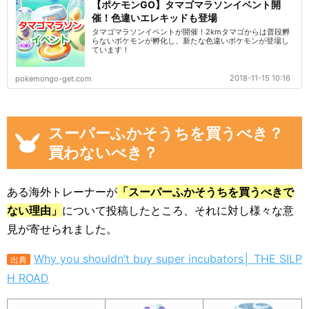
【ポケモンGO】タマゴマラソンイベント開
催！色違いエレキッドも登場
タマゴマラソンイベントが開催！2kmタマゴからは普段孵
らないポケモンが孵化し、新たな色違いポケモンが登場し
ています！
2018-11-15 10:16
pokemongo-get.com
スーパーふかそうちを買うべき？
買わないべき？
ある海外トレーナーが
「スーパーふかそうちを買うべきで
ない理由」
について投稿したところ、それに対し様々な意
見が寄せられました。
Why you shouldn’t buy super incubators│ THE SILP
出典
H ROAD