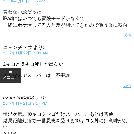
2019年1月16日 1:15 AM
買わない派だった
iPadにはいつでも冒険モードがなくて
一緒にポケ活してる人と差が開いてきたので買う派に転向
返信
ニャンチュウ
より:
2017年11月22日 2:08 AM
2キロと５キロ卵しか出ない
そんなんでスーパーは、不要論
返信
uzuneko0303
より:
2017年11月21日 9:57 PM
状況次第。10キロタマゴだけスーパー。あとは普通。
結局距離短縮で一番恩恵を受ける10キロ以外には意味がな
い
と思う。