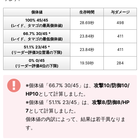
個体値
生存時間
与ダメージ
100% 45/45
28.69秒
498
(レイド、タマゴの最高個体値)
66.7% 30/45 *
23.84秒
411
(レイド、タマゴの最低個体値)
51.1% 23/45 *
23.84秒
411
(リーダー評価3位普通の下限)
0% 0/45
19.59秒
284
(リーダー評価4位の下限)
※個体値「66.7% 30/45」は、
攻撃10/防御10/
HP10
として計算しました。
※個体値「51.1% 23/45」は、
攻撃8/防御8/HP
7
として計算しました。
個体値の内訳によって、結果は若干異なりま
す。