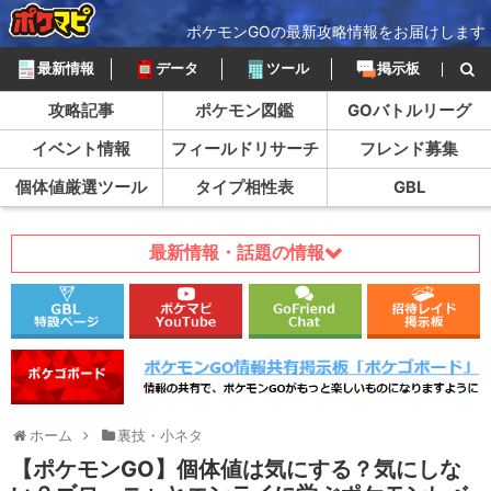
ポケモンGOの最新攻略情報をお届けします
最新情報
データ
ツール
掲示板
攻略記事
ポケモン図鑑
GOバトルリーグ
イベント情報
フィールドリサーチ
フレンド募集
個体値厳選ツール
タイプ相性表
GBL
最新情報・話題の情報
ホーム
裏技・小ネタ
【ポケモンGO】個体値は気にする？気にしな