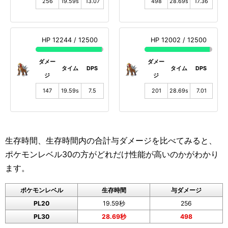
256
19.59s
13.07
498
28.69s
17.36
HP 12244 / 12500
HP 12002 / 12500
ダメー
ダメー
タイム
DPS
タイム
DPS
ジ
ジ
147
19.59s
7.5
201
28.69s
7.01
生存時間、生存時間内の合計与ダメージを比べてみると、
ポケモンレベル30の方がどれだけ性能が高いのかがわかり
ます。
ポケモンレベル
生存時間
与ダメージ
PL20
19.59秒
256
PL30
28.69秒
498