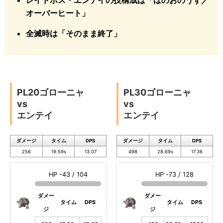
レイドボス・エンテイの技構成は「ほのおのうず／
オーバーヒート」
全滅時は「そのまま終了」
PL20ゴローニャ
PL30ゴローニャ
vs
vs
エンテイ
エンテイ
ダメージ
タイム
DPS
ダメージ
タイム
DPS
256
19.59s
13.07
498
28.69s
17.36
HP -43 / 104
HP -73 / 128
ダメー
ダメー
タイム
DPS
タイム
DPS
ジ
ジ