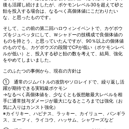
後も活躍し続けましたが、ポケモンレベル30を超えて砂と
飴を投入する場合は、なるべく高個体値にこだわりたい
な、と思ったものです。
そして、この前の第二回ハロウィンイベントで、カゲボウ
ズをジュペッタにして、Ｗシャドーの技構成で良個体値の
ものを持とう、と思っていたんですが、90％以上の個体値
のものでも、カゲボウズの段階でCPが低い（ポケモンレベ
ルが低い）と、投入する砂と飴の数を考えて、結局、強化
をやめてしまいました。
このふたつの事例から、現在の方針は
① 通常のジムバトルの攻防やソロレイドで、繰り返し活
躍が期待できる実戦級ポケモン
→なるべく高個体値を、少なくとも仮想敵最大レベルを相
手に通常技与ダメージが最大になるところまでは強化（お
気に入りはカンスト強化）
※カイリキー、ハピナス、ラッキー、カイリュー、バンギラ
ス、エーフィ、ライコウ、ハッサム、シャワーズなど