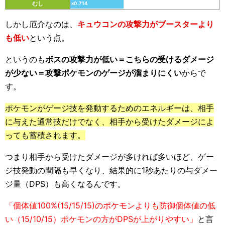
むし
x0.714
しかし厄介なのは、
キュウコンの攻撃力がブースターより
も低い
という点。
というのも
ボスの攻撃力が低い＝こちらの受けるダメージ
が少ない＝攻撃ポケモンのゲージが溜まりにくい
からで
す。
ポケモンがゲージ技を発動するためのエネルギーは、相手
に与えた通常技だけでなく、相手から受けたダメージによ
っても蓄積されます。
つまり相手から受けたダメージが多ければ多いほど、ゲー
ジ技発動の間隔も早くなり、結果的に1秒あたりの与ダメー
ジ量（DPS）も高くなるんです。
「個体値100%(15/15/15)のポケモンよりも防御個体値の低
い（15/10/15）ポケモンの方がDPSが上がりやすい」
と言