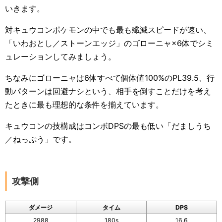
いきます。
対キュウコンポケモンの中でも最も殲滅スピードが速い、
「いわおとし／ストーンエッジ」のゴローニャ×6体でシミ
ュレーションしてみましょう。
ちなみにゴローニャは6体すべて個体値100%のPL39.5、行
動パターンは回避ナシという、相手を倒すことだけを考え
たときに最も理想的な条件を揃えています。
キュウコンの技構成はコンボDPSの最も低い「だましうち
／ねっぷう」です。
攻撃側
ダメージ
タイム
DPS
2988
180s
16.6