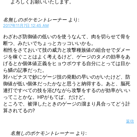
よろしくお願いいたします。
名無しのポケモントレーナー
より:
2017年11月7日 12:45 AM
わざわざ防御値の低いのを使うなんて、肉を切らせて骨を
断つ、みたいでちょっとカッコいいかも。
相性をさておいて技の威力と攻撃種族値の組合せでダメー
ジを稼ぐことはよく考えるけど、ゲージのタメの効率をあ
げるとか個体値正義をヒョウボウする自分にとっては目か
ら鱗の記事だった。
対ハピナスで妙にゲージ技の発動の早いのがいたけど、防
御値が低い個体だったかなと思うと納得する。あと、脳死
連打ですべての技を浴びながら攻撃をするのが効率がいい
ってことかな。HPがもてば、だけど。
ところで、被弾したときのゲージの溜まり具合ってどう計
算されてるの?
返信
名無しのポケモントレーナー
より: