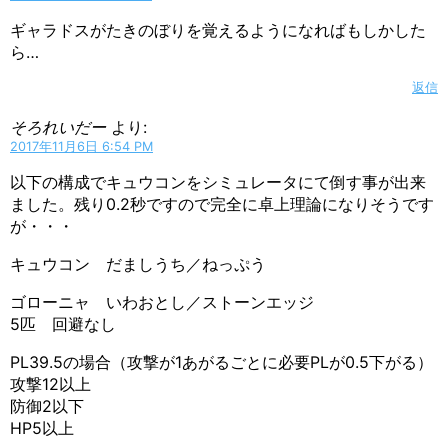
ギャラドスがたきのぼりを覚えるようになればもしかした
ら…
返信
そろれいだー
より:
2017年11月6日 6:54 PM
以下の構成でキュウコンをシミュレータにて倒す事が出来
ました。残り0.2秒ですので完全に卓上理論になりそうです
が・・・
キュウコン だましうち／ねっぷう
ゴローニャ いわおとし／ストーンエッジ
5匹 回避なし
PL39.5の場合（攻撃が1あがるごとに必要PLが0.5下がる）
攻撃12以上
防御2以下
HP5以上