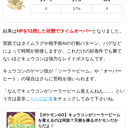
ダメージ
タイム
DPS
0
3.71s
0
結果は
HPを12残した状態でタイムオーバー
となりました。
実践ではタイムラグや相手側AIの行動パターン、バグなど
によって時間が前後しますが、これだけの好条件でも勝て
ないほどキュウコンは強力なレイドボスなんです。
キュウコンのゲージ技が「ソーラービーム」や「オーバー
ヒート」の場合はさらに苦戦を強いられます。
「なんでキュウコンがソーラービーム覚えんねん……」とい
う方は是非
こちらの記事
をチェックしてみて下さいね。
【ポケモンGO】キュウコンがソーラービーム
を覚えるのは何故？天候を操るポケモンだか
らだよ！