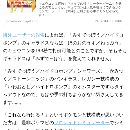
キュウコンは何故くさタイプの技「ソーラービーム」を覚
えるのでしょうか。キュウコンは天気を晴れにできるポケ
モンで、ソーラー（太陽）と縁があるポケモンだからで
す！
2017-03-22 11:00
pokemongo-get.com
海外ユーザーの報告
によれば、「みずでっぽう／ハイドロ
ポンプ」のギャラドスならば「ほのおのうず／ねっぷう」
のキュウコンを163秒で打倒可能とのことですが、そもそも
ギャラドスは「みずでっぽう」を覚えてくれません。
「みずでっぽう／ハイドロポンプ」シャワーズ、「かみつ
く／ストーンエッジ」のバンギラス、レガシー技構成の
「いわおとし／ハイドロポンプ」のオムスターですらタイ
ムアウトなので、もはや手の打ちようがない気さえしてき
ます……。
「これなら行ける！」というポケモンと技構成が思いつい
た方は、是非ポケマピの
ソロレイドシミュレーター
でシミ