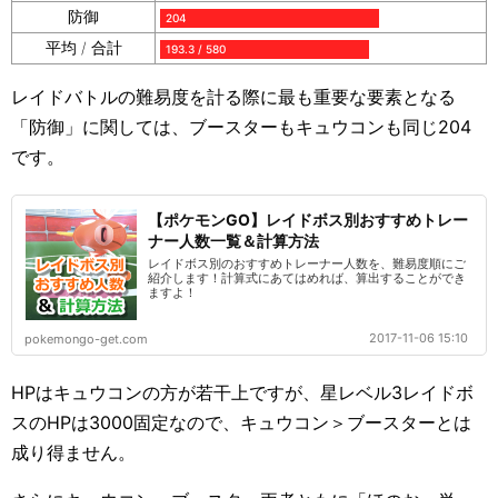
防御
204
平均 / 合計
193.3 / 580
レイドバトルの難易度を計る際に最も重要な要素となる
「防御」に関しては、ブースターもキュウコンも同じ204
です。
【ポケモンGO】レイドボス別おすすめトレー
ナー人数一覧＆計算方法
レイドボス別のおすすめトレーナー人数を、難易度順にご
紹介します！計算式にあてはめれば、算出することができ
ますよ！
2017-11-06 15:10
pokemongo-get.com
HPはキュウコンの方が若干上ですが、星レベル3レイドボ
スのHPは3000固定なので、キュウコン＞ブースターとは
成り得ません。